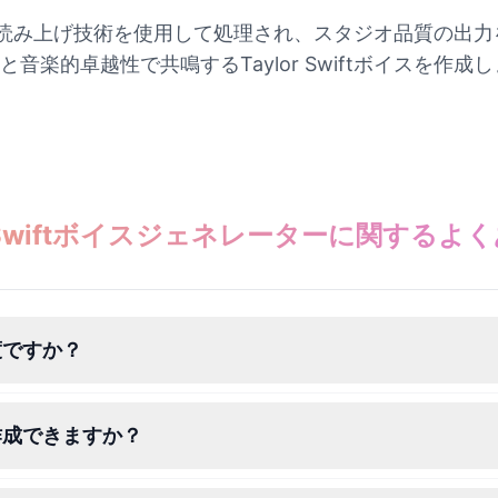
テキスト読み上げ技術を使用して処理され、スタジオ品質の
卓越性で共鳴するTaylor Swiftボイスを作成します
or Swiftボイスジェネレーターに関するよ
程度ですか？
を作成できますか？