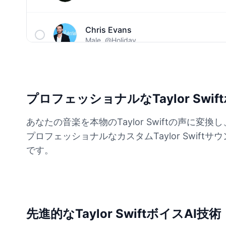
Chris Evans
Male
@Holiday
Christopher Walken
Male
@Kairox
プロフェッショナルなTaylor Swi
David Attenborough
あなたの音楽を本物のTaylor Swiftの声
Male
@Lucas
プロフェッショナルなカスタムTaylor Swift
です。
Diddy
Male
@MoonPetal
Drake
先進的なTaylor SwiftボイスAI技術
Male
@MapleLeaf_88