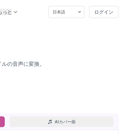
もっと
ログイン
スタイルの音声に変換。
AIカバー曲