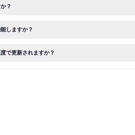
すか？
に機能しますか？
いの頻度で更新されますか？