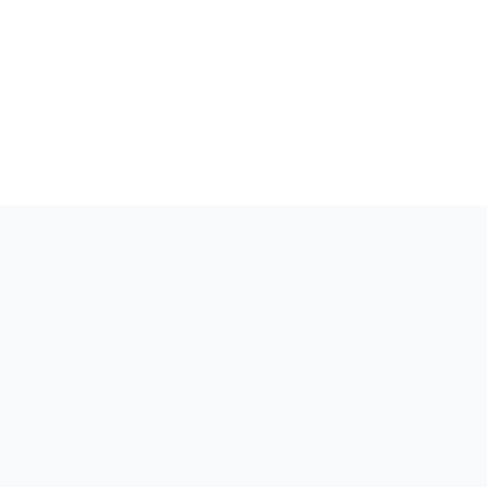
会社
会社概要