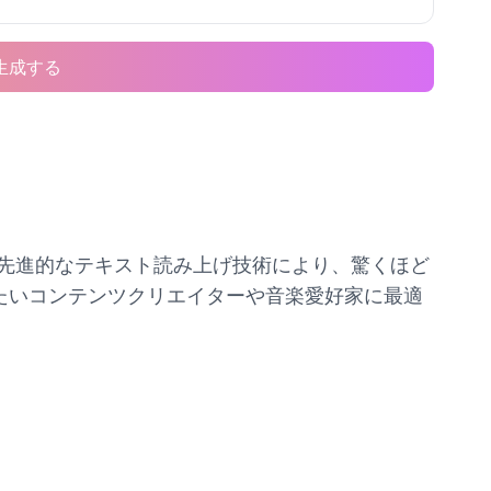
生成する
ちの先進的なテキスト読み上げ技術により、驚くほど
を探求したいコンテンツクリエイターや音楽愛好家に最適