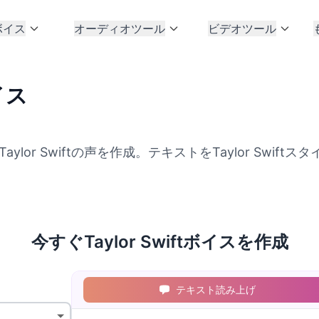
ボイス
オーディオツール
ビデオツール
ボイス
lor Swiftの声を作成。テキストをTaylor Swift
今すぐTaylor Swiftボイスを作成
テキスト読み上げ