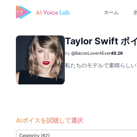
ホーム
Free AI Cover & AI Voice Over
Taylor Swift 
by
@BaconLover4Ever
49.2K
私たちのモデルで素晴らしいTay
AIボイスを試聴して選択