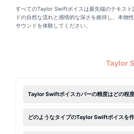
すべてのTaylor Swiftボイスは最先端の
Ice Spice
ドの自然な流れと感情的な深さを維持し、本物性と音楽的
Female
@KingArthur
サウンドを体験してください。
Jack Black
Male
@EchoVector
Tayl
Jacksepticeye
Male
@DreamCompiler
Jake Paul
Taylor Swiftボイスカバーの精度はどの
Male
@MoonPetal
どのようなタイプのTaylor Swiftボイス
James Earl Jones
Male
@Lucas