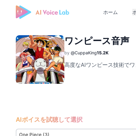
ホーム
Free AI Cover & AI Voice Over
ワンピース音声
by
@CuppaKing
15.2K
高度なAIワンピース技術で
AIボイスを試聴して選択