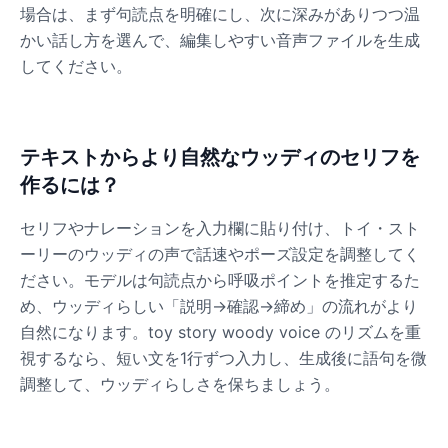
Male
@QuantumRune
場合は、まず句読点を明確にし、次に深みがありつつ温
かい話し方を選んで、編集しやすい音声ファイルを生成
してください。
Dalek
Male
@MoonDiary
テキストからより自然なウッディのセリフを
Daredevil
作るには？
Male
@ByteFlow
セリフやナレーションを入力欄に貼り付け、トイ・スト
Deku
ーリーのウッディの声で話速やポーズ設定を調整してく
Male
@kingofworld_666
ださい。モデルは句読点から呼吸ポイントを推定するた
め、ウッディらしい「説明→確認→締め」の流れがより
自然になります。toy story woody voice のリズムを重
Denji
視するなら、短い文を1行ずつ入力し、生成後に語句を微
Male
@MoonDiary
調整して、ウッディらしさを保ちましょう。
Denji
Male
@WindStory