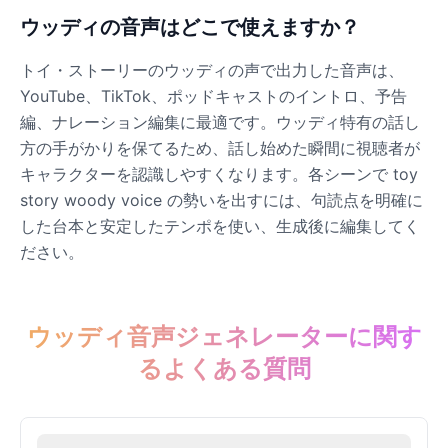
ウッディの音声はどこで使えますか？
Dobby
トイ・ストーリーのウッディの声で出力した音声は、
Male
@NeonCipher
YouTube、TikTok、ポッドキャストのイントロ、予告
編、ナレーション編集に最適です。ウッディ特有の話し
方の手がかりを保てるため、話し始めた瞬間に視聴者が
Dory
キャラクターを認識しやすくなります。各シーンで toy
Female
@BlueWillow
story woody voice の勢いを出すには、句読点を明確に
した台本と安定したテンポを使い、生成後に編集してく
Ducky
ださい。
Male
@PeachyCloud
Elastigirl
ウッディ音声ジェネレーターに関す
Female
@VoidWalke
るよくある質問
Elsa Frozen
Female
@EagleEyes_USA