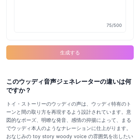
Male
@MoonDiary
75/500
Buzz Lightyear
Male
@SilentNova
生成する
Caillou
Male
@ByteFlow
Caine
このウッディ音声ジェネレーターの違いは何
Male
@MoonlitEcho
ですか？
トイ・ストーリーのウッディの声は、ウッディ特有のト
Cyn
ーンと間の取り方を再現するよう設計されています。意
Female
@CherryNova
図的なポーズ、明瞭な発音、感情の抑揚によって、まる
でウッディ本人のようなナレーションに仕上がります。
Daddy Pig
おなじみの toy story woody voice の雰囲気を出したい