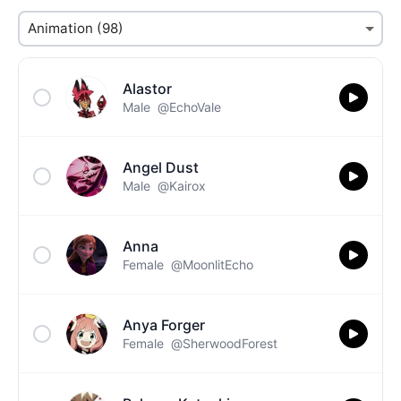
Alastor
Male
@EchoVale
Angel Dust
Male
@Kairox
Anna
Female
@MoonlitEcho
Anya Forger
Female
@SherwoodForest