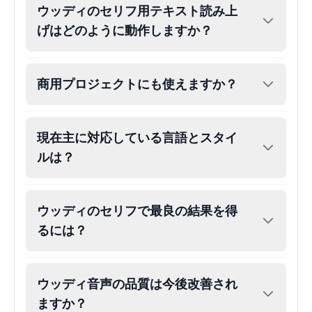
ウッディのセリフ用テキスト読み上
げはどのように動作しますか？
Eric Cartman
Male
@BunnyMint
商用プロジェクトにも使えますか？
Felonius Gru
Male
@AetherNova
現在主に対応している言語とスタイ
ルは？
Francine Smith
Female
@MoonDiary
ウッディのセリフで最良の結果を得
Freddy Fazbear
るには？
Male
@CuppaKing
ウッディ音声の品質は今後改善され
Garfield
Male
@SynthRift
ますか？