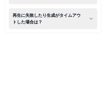
Gojo
再生に失敗したり生成がタイムアウ
Male
@SherwoodForest
トした場合は？
Goku
Male
@ChillVibes_LA
Goofy
Male
@OrionPulse
Griffith
Male
@ByteFlow
Grinch
Male
@PuffyStar