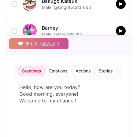
Bakugo Katsuki
Male
@kingofworld_666
Barney
Male
@MoonlitEcho
テキスト読み上げ
Bluey
Female
@EchoVale
Greetings
Emotions
Actions
Stories
BMO
Male
@IdeaSynth
Bonzi Buddy
Male
@PeachyCloud
Bugs Bunny