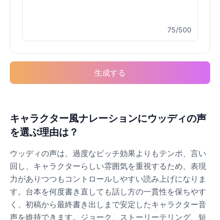
75/500
Buzz Lightyear
Male
@SilentNova
生成する
Caillou
Male
@ByteFlow
Caine
キャラクター風ナレーションにウッディの声
Male
@MoonlitEcho
を選ぶ理由は？
ウッディの声は、過度なピッチ効果よりもテンポ、言い
Cyn
回し、キャラクターらしい雰囲気を重視するため、表現
Female
@CherryNova
力がありつつもコントロールしやすい読み上げになりま
す。台本を何度書き直しても話し方の一貫性を保ちやす
Daddy Pig
く、初稿から最終書き出しまで安定したキャラクター音
Male
@QuantumRune
声を維持できます。ジョーク、ストーリーテリング、短