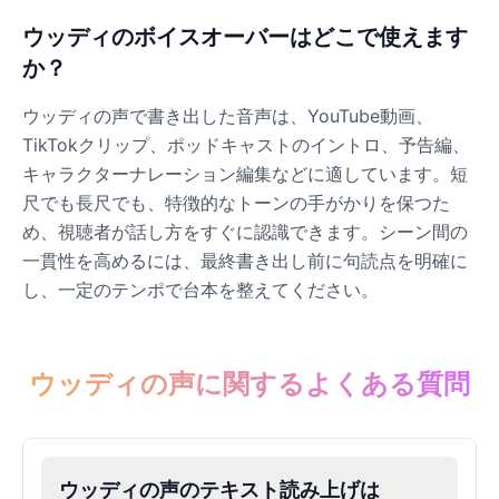
ウッディのボイスオーバーはどこで使えます
Dobby
か？
Male
@NeonCipher
ウッディの声で書き出した音声は、YouTube動画、
TikTokクリップ、ポッドキャストのイントロ、予告編、
Dory
キャラクターナレーション編集などに適しています。短
Female
@BlueWillow
尺でも長尺でも、特徴的なトーンの手がかりを保つた
め、視聴者が話し方をすぐに認識できます。シーン間の
Ducky
一貫性を高めるには、最終書き出し前に句読点を明確に
Male
@PeachyCloud
し、一定のテンポで台本を整えてください。
Elastigirl
Female
@VoidWalke
ウッディの声に関するよくある質問
Elsa Frozen
Female
@EagleEyes_USA
ウッディの声のテキスト読み上げは