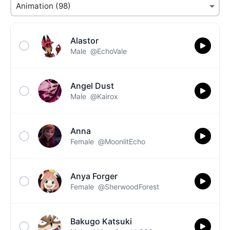
Alastor
Male
@EchoVale
Angel Dust
Male
@Kairox
Anna
Female
@MoonlitEcho
Anya Forger
Female
@SherwoodForest
Bakugo Katsuki