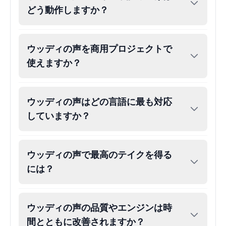
どう動作しますか？
Eric Cartman
Male
@BunnyMint
ウッディの声を商用プロジェクトで
使えますか？
Felonius Gru
Male
@AetherNova
ウッディの声はどの言語に最も対応
Francine Smith
していますか？
Female
@MoonDiary
Freddy Fazbear
ウッディの声で最高のテイクを得る
Male
@CuppaKing
には？
Garfield
ウッディの声の品質やエンジンは時
Male
@SynthRift
間とともに改善されますか？