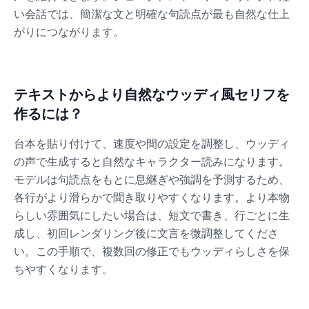
い会話では、簡潔な文と明確な句読点が最も自然な仕上
がりにつながります。
Dalek
Male
@MoonDiary
テキストからより自然なウッディ風セリフを
Daredevil
作るには？
Male
@ByteFlow
台本を貼り付けて、速度や間の設定を調整し、ウッディ
Deku
の声で生成すると自然なキャラクター読みになります。
Male
@kingofworld_666
モデルは句読点をもとに息継ぎや強調を予測するため、
各行がより滑らかで聞き取りやすくなります。より本物
らしい雰囲気にしたい場合は、短文で書き、行ごとに生
Denji
成し、初回レンダリング後に文言を微調整してくださ
Male
@MoonDiary
い。この手順で、複数回の修正でもウッディらしさを保
ちやすくなります。
Denji
Male
@WindStory