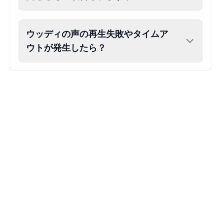
Gojo
Male
@SherwoodForest
ウッディの声の再生失敗やタイムア
ウトが発生したら？
Goku
Male
@ChillVibes_LA
Goofy
Male
@OrionPulse
Griffith
Male
@ByteFlow
Grinch
Male
@PuffyStar