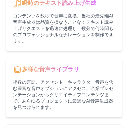
Cranky Kitten
瞬時のテキスト読み上げ生成
プレビュ
Male
コンテンツを数秒で音声に変換。当社の最先端AI
音声生成器は品質を損なうことなくテキスト読み
Cub
上げリクエストを迅速に処理し、数分で何時間も
プレビュ
Female
のプロフェッショナルなナレーションを制作でき
ます。
Cupid
プレビュ
Female
多様な音声ライブラリ
Deadpool
複数の言語、アクセント、キャラクター音声を含
プレビュ
Male
む豊富な音声オプションにアクセス。企業プレゼ
ンテーションからクリエイティブコンテンツま
で、あらゆるプロジェクトに最適なAI音声生成器
Deena
を見つけられます。
プレビュ
Female
Demure