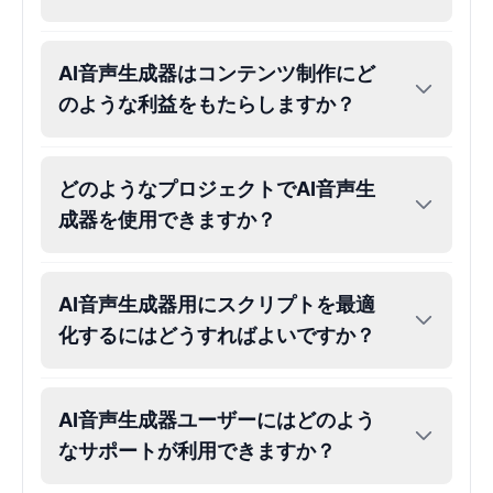
プレビュ
Male
AI音声生成器はコンテンツ制作にど
George
プレビュ
Female
のような利益をもたらしますか？
Ghostface(Scream)
どのようなプロジェクトでAI音声生
プレビュ
Male
成器を使用できますか？
Ginger Chime(Christmas)
プレビュ
Male
AI音声生成器用にスクリプトを最適
化するにはどうすればよいですか？
Gossipy
プレビュ
Female
AI音声生成器ユーザーにはどのよう
なサポートが利用できますか？
Granny
プレビュ
Female