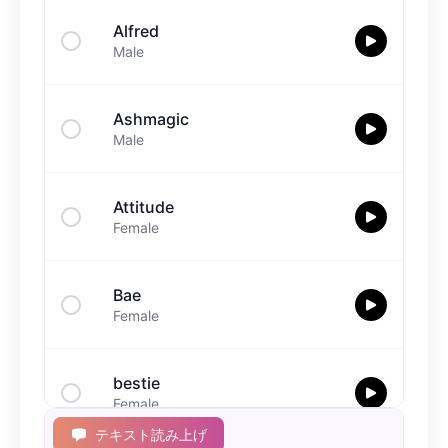
Alfred
プレビュ
Male
Ashmagic
プレビュ
Male
Attitude
プレビュ
Female
Bae
プレビュ
Female
bestie
プレビュ
Female
テキスト読み上げ