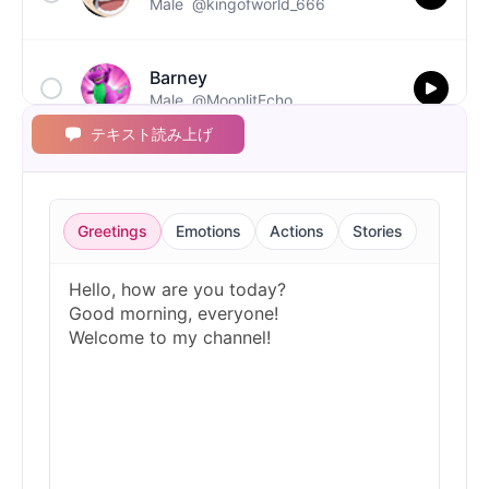
Male
@kingofworld_666
Barney
Male
@MoonlitEcho
テキスト読み上げ
Bluey
Female
@EchoVale
Greetings
Emotions
Actions
Stories
BMO
Male
@IdeaSynth
Bonzi Buddy
Male
@PeachyCloud
Bugs Bunny
Male
@MoonDiary