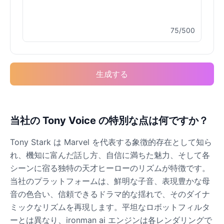
75/500
Buzz Lightyear
Male
@SilentNova
生成する
Caillou
Male
@ByteFlow
Caine
当社の Tony Voice の特別な点は何ですか？
Male
@MoonlitEcho
Tony Stark は Marvel を代表する象徴的存在として知ら
れ、機知に富んだ話し方、自信に満ちた魅力、そして各
Cyn
シーンに宿る独特の天才ヒーローのリズムが特徴です。
Female
@CherryNova
当社のプラットフォームは、鮮明な子音、表現豊かな母
音の色合い、信頼できるドラマ的な揺れで、そのダイナ
ミックなリズムを再現します。平坦なロボットフィルタ
Daddy Pig
Male
@QuantumRune
ーとは異なり、ironman ai エンジンは各レンダリングで