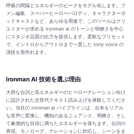
呼吸の間隔とエネルギーのピークをモデル化します。フ
ァン編集、スーパーヒーローパロディ、キャラクターポ
Dalek
ッドキャストなど、あらゆる用途で、このツールはクリ
Male
@MoonDiary
エイターが求める ironman ai のトーンと明瞭さを中心
にスタジオ品質の出力を提供します。柔軟なプリセット
Daredevil
で、イントロからアウトロまで一貫した tony voice の
Male
@ByteFlow
演技を形作れます。
Deku
Male
@kingofworld_666
Ironman AI 技術を選ぶ理由
大胆な台詞と高エネルギーのヒーローナレーション向け
Denji
に設計された次世代テキスト読み上げを体験してくださ
Male
@MoonDiary
い。当社の ironman ai パイプラインは、台本をリアル
な音声に変換し、機知のあるニュアンス、明瞭さ、そし
Denji
て象徴的な自信に満ちたエネルギーを保ちます。台詞の
Male
@WindStory
再現、モノローグ、ナレーションに対応し、シーンをま