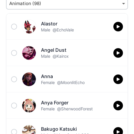
Alastor
Male
@EchoVale
Angel Dust
Male
@Kairox
Anna
Female
@MoonlitEcho
Anya Forger
Female
@SherwoodForest
Bakugo Katsuki