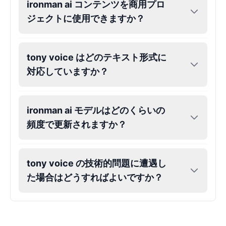
ironman ai コンテンツを商用プロ
Gojo
ジェクトに使用できますか？
Male
@SherwoodForest
tony voice はどのテキスト形式に
Goku
Male
@ChillVibes_LA
対応していますか？
Goofy
ironman ai モデルはどのくらいの
Male
@OrionPulse
頻度で更新されますか？
Griffith
Male
@ByteFlow
tony voice の技術的問題に遭遇し
た場合はどうすればよいですか？
Grinch
Male
@PuffyStar