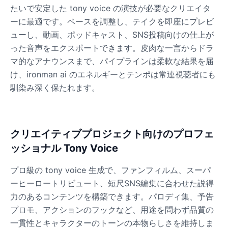
たいで安定した tony voice の演技が必要なクリエイタ
ーに最適です。ペースを調整し、テイクを即座にプレビ
Dobby
ューし、動画、ポッドキャスト、SNS投稿向けの仕上が
Male
@NeonCipher
った音声をエクスポートできます。皮肉な一言からドラ
マ的なアナウンスまで、パイプラインは柔軟な結果を届
Dory
け、ironman ai のエネルギーとテンポは常連視聴者にも
Female
@BlueWillow
馴染み深く保たれます。
Ducky
Male
@PeachyCloud
クリエイティブプロジェクト向けのプロフェ
ッショナル Tony Voice
Elastigirl
Female
@VoidWalke
プロ級の tony voice 生成で、ファンフィルム、スーパ
ーヒーロートリビュート、短尺SNS編集に合わせた説得
力のあるコンテンツを構築できます。パロディ集、予告
Elsa Frozen
プロモ、アクションのフックなど、用途を問わず品質の
Female
@EagleEyes_USA
一貫性とキャラクターのトーンの本物らしさを維持しま