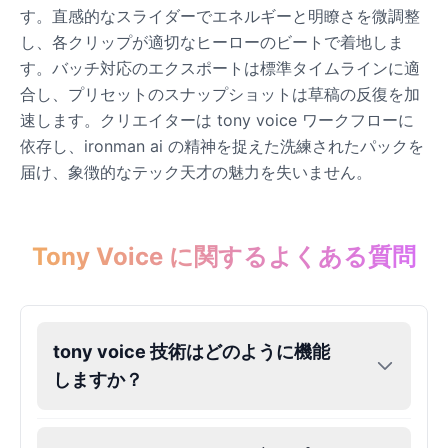
す。直感的なスライダーでエネルギーと明瞭さを微調整
Eric Cartman
し、各クリップが適切なヒーローのビートで着地しま
Male
@BunnyMint
す。バッチ対応のエクスポートは標準タイムラインに適
合し、プリセットのスナップショットは草稿の反復を加
速します。クリエイターは tony voice ワークフローに
Felonius Gru
依存し、ironman ai の精神を捉えた洗練されたパックを
Male
@AetherNova
届け、象徴的なテック天才の魅力を失いません。
Francine Smith
Female
@MoonDiary
Tony Voice に関するよくある質問
Freddy Fazbear
Male
@CuppaKing
tony voice 技術はどのように機能
しますか？
Garfield
Male
@SynthRift