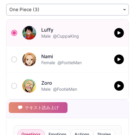
Luffy
Male
@CuppaKing
Nami
Female
@FootieMan
Zoro
Male
@FootieMan
テキスト読み上げ
Greetings
Emotions
Actions
Stories