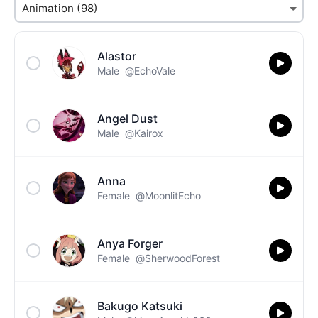
Alastor
Male
@EchoVale
Angel Dust
Male
@Kairox
Anna
Female
@MoonlitEcho
Anya Forger
Female
@SherwoodForest
Bakugo Katsuki