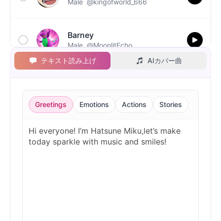
Male
@kingofworld_666
Barney
Male
@MoonlitEcho
テキスト読み上げ
AIカバー曲
Bluey
Female
@EchoVale
Greetings
Emotions
Actions
Stories
BMO
Male
@IdeaSynth
Bonzi Buddy
Male
@PeachyCloud
Bugs Bunny
Male
@MoonDiary