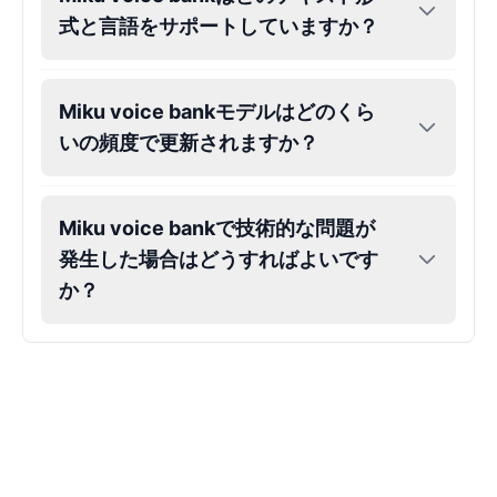
式と言語をサポートしていますか？
Gojo
Male
@SherwoodForest
Miku voice bankモデルはどのくら
Goku
いの頻度で更新されますか？
Male
@ChillVibes_LA
Miku voice bankで技術的な問題が
Goofy
Male
@OrionPulse
発生した場合はどうすればよいです
か？
Griffith
Male
@ByteFlow
Grinch
Male
@PuffyStar