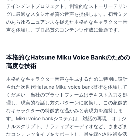
テインメントプロジェクト、創造的なストーリーテリン
グに最適なスタジオ品質の音声を提供します。初音ミク
Dalek
のあらゆるニュアンスを捉えた本格的なキャラクター音
Male
@MoonDiary
声を体験し、プロ品質のコンテンツ作成に最適です。
Daredevil
Male
@ByteFlow
本格的なHatsune Miku Voice Bankのための
高度な技術
Deku
Male
@kingofworld_666
本格的なキャラクター音声を生成するために特別に設計
された次世代Hatsune Miku voice bank技術を体験して
ください。当社のプラットフォームはテキスト入力を処
Denji
理し、現実的な話し方のパターンに変換し、この象徴的
Male
@MoonDiary
なキャラクターの特徴的な温かみと表現力を維持しま
す。Miku voice bankシステムは、対話の再現、オリジ
Denji
ナルスクリプト、ナラティブオーディオなど、さまざま
Male
@WindStory
なコンテンツタイプをサポートし、最先端のAI技術を活