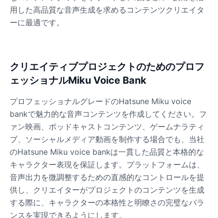
用した高品質な音声生成を求めるコンテンツクリエイタ
ーに最適です。
Dobby
Male
@NeonCipher
Dory
クリエイティブプロジェクトのためのプロフ
Female
@BlueWillow
ェッショナルMiku Voice Bank
プロフェッショナルグレードのHatsune Miku voice
Ducky
bankで魅力的な音声コンテンツを作成してください。フ
Male
@PeachyCloud
ァン映画、ポッドキャストコンテンツ、ゲームナラティ
ブ、ソーシャルメディア動画を制作する場合でも、当社
Elastigirl
のHatsune Miku voice bankは一貫した品質と本格的な
Female
@VoidWalke
キャラクター表現を保証します。プラットフォームは、
音声出力を微調整するための直感的なコントロールを提
供し、クリエイターがプロジェクトのコンテンツを生成
Elsa Frozen
する際に、キャラクターの本格性と明瞭さの完璧なバラ
Female
@EagleEyes_USA
ンスを実現できるようにします。