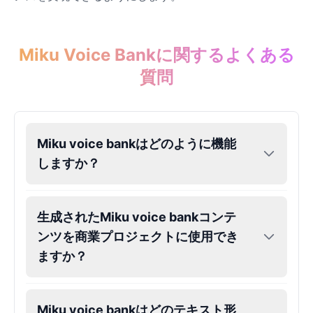
Eric Cartman
Male
@BunnyMint
Miku Voice Bankに関するよくある
質問
Felonius Gru
Male
@AetherNova
Miku voice bankはどのように機能
Francine Smith
しますか？
Female
@MoonDiary
Freddy Fazbear
生成されたMiku voice bankコンテ
Male
@CuppaKing
ンツを商業プロジェクトに使用でき
ますか？
Garfield
Male
@SynthRift
Miku voice bankはどのテキスト形