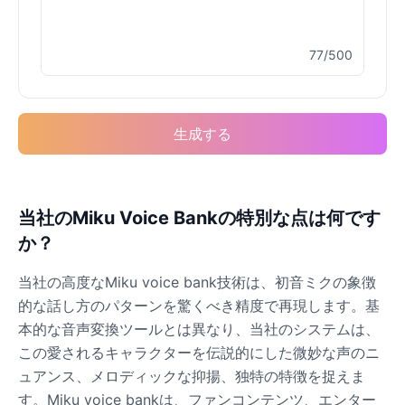
77/500
Buzz Lightyear
Male
@SilentNova
生成する
Caillou
Male
@ByteFlow
Caine
当社のMiku Voice Bankの特別な点は何です
Male
@MoonlitEcho
か？
当社の高度なMiku voice bank技術は、初音ミクの象徴
Cyn
的な話し方のパターンを驚くべき精度で再現します。基
Female
@CherryNova
本的な音声変換ツールとは異なり、当社のシステムは、
この愛されるキャラクターを伝説的にした微妙な声のニ
Daddy Pig
ュアンス、メロディックな抑揚、独特の特徴を捉えま
Male
@QuantumRune
す。Miku voice bankは、ファンコンテンツ、エンター