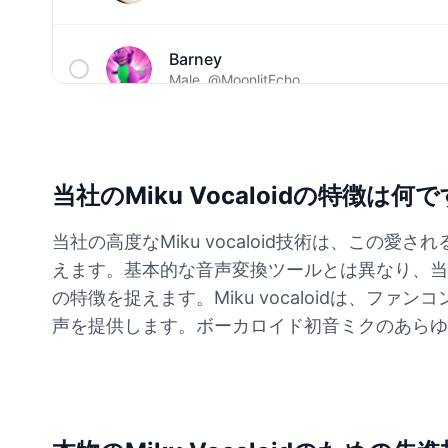
Barney
Male
@MoonlitEcho
Bluey
Female
@EchoVale
当社のMiku Vocaloidの特徴は何
BMO
当社の高度なMiku vocaloid技術は、こ
Male
@IdeaSynth
えます。基本的な音声変換ツールとは異なり、当
の特徴を捉えます。Miku vocaloidは、
Bonzi Buddy
声を提供します。ボーカロイド初音ミクのあらゆ
Male
@PeachyCloud
Bugs Bunny
Male
@MoonDiary