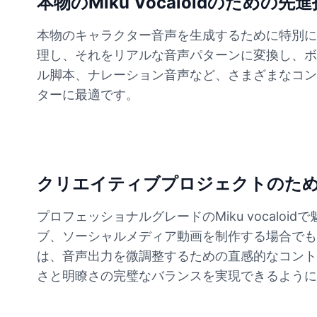
本物のMiku Vocaloidのための先
本物のキャラクター音声を生成するために特別に設計
Buzz Lightyear
Male
@SilentNova
理し、それをリアルな音声パターンに変換し、ボ
ル脚本、ナレーション音声など、さまざまなコン
ターに最適です。
Caillou
Male
@ByteFlow
Caine
Male
@MoonlitEcho
クリエイティブプロジェクトのためのプ
プロフェッショナルグレードのMiku vocal
Cyn
ブ、ソーシャルメディア動画を制作する場合でも
Female
@CherryNova
は、音声出力を微調整するための直感的なコント
さと明瞭さの完璧なバランスを実現できるように
Daddy Pig
Male
@QuantumRune