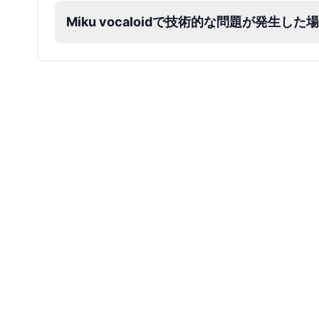
Miku vocaloidで技術的な問題が発生
Dobby
Male
@NeonCipher
Dory
Female
@BlueWillow
Ducky
Male
@PeachyCloud
Elastigirl
Female
@VoidWalke
Elsa Frozen
Female
@EagleEyes_USA