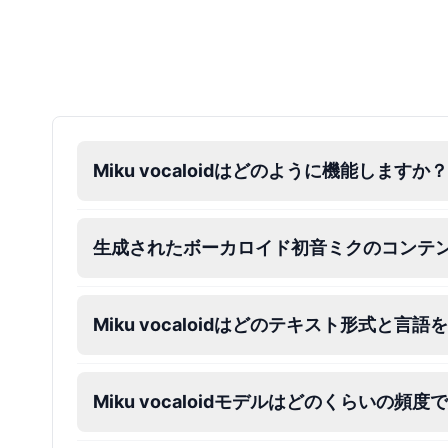
Dalek
Male
@MoonDiary
Daredevil
Male
@ByteFlow
Miku vocaloidはどのように機能しますか？
Deku
Male
@kingofworld_666
生成されたボーカロイド初音ミクのコンテ
Denji
Miku vocaloidはどのテキスト形式と
Male
@MoonDiary
Denji
Miku vocaloidモデルはどのくらいの頻
Male
@WindStory