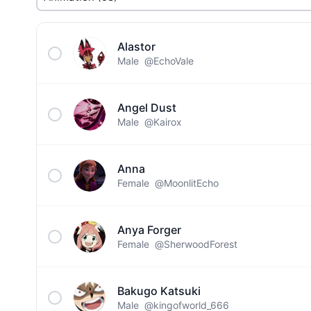
Alastor
Male
@EchoVale
Angel Dust
Male
@Kairox
Anna
Female
@MoonlitEcho
Anya Forger
Female
@SherwoodForest
Bakugo Katsuki
Male
@kingofworld_666