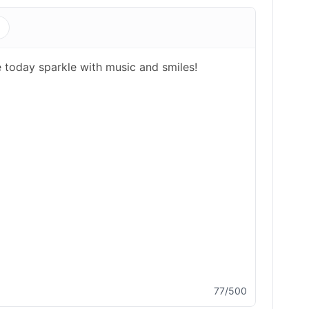
s
77/500