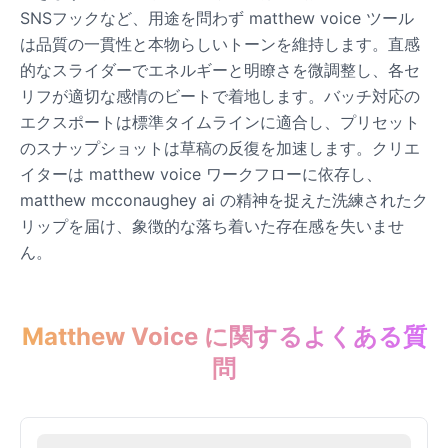
SNSフックなど、用途を問わず matthew voice ツール
John Lennon
は品質の一貫性と本物らしいトーンを維持します。直感
Male
@KingArthur
的なスライダーでエネルギーと明瞭さを微調整し、各セ
リフが適切な感情のビートで着地します。バッチ対応の
エクスポートは標準タイムラインに適合し、プリセット
Juice WRLD
のスナップショットは草稿の反復を加速します。クリエ
Male
@CipherWave
イターは matthew voice ワークフローに依存し、
matthew mcconaughey ai の精神を捉えた洗練されたク
Justin Bieber
リップを届け、象徴的な落ち着いた存在感を失いませ
Male
@Serena
ん。
Justin Bieber(Young)
Male
@LucasMorgan
Matthew Voice に関するよくある質
問
Keanu Reeves
Male
@Holiday