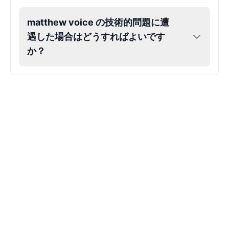
Markiplier
matthew voice の技術的問題に遭
Male
@EchoVector
遇した場合はどうすればよいです
か？
Matthew Mcconaughey
Male
@EchoVale
Megan Thee Stallion
Female
@KingArthur
Michael Jackson
Male
@PixelSpecter
Miley Cyrus
Female
@EchoVector