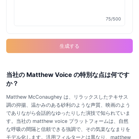
75/500
Elvis Presley
Male
@PeachyCloud
生成する
Emilia Clarke
Female
@NYCgirl2009
Eminem
当社の Matthew Voice の特別な点は何です
Male
@KingArthur
か？
Matthew McConaughey は、リラックスしたテキサス
Emma Waston
調の抑揚、温かみのある砂利のような声質、映画のよう
Female
@GamingPro365
でありながら会話的なゆったりした演技で知られていま
す。当社の matthew voice プラットフォームは、自然
Gavin Newsom
な呼吸の間隔と信頼できる強調で、その気楽ななまりを
Male
@KingArthur
モデル化します。汎用フィルターとは異なり、matthew