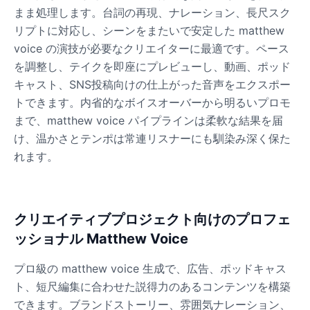
まま処理します。台詞の再現、ナレーション、長尺スク
リプトに対応し、シーンをまたいで安定した matthew
James Hetfield
Male
@BenHarris
voice の演技が必要なクリエイターに最適です。ペース
を調整し、テイクを即座にプレビューし、動画、ポッド
キャスト、SNS投稿向けの仕上がった音声をエクスポー
James Spader
トできます。内省的なボイスオーバーから明るいプロモ
Male
@DreamCompiler
まで、matthew voice パイプラインは柔軟な結果を届
け、温かさとテンポは常連リスナーにも馴染み深く保た
Jennifer Aniston
れます。
Female
@NYCgirl2009
Jennifer Coolidge
クリエイティブプロジェクト向けのプロフェ
Female
@DreamCompiler
ッショナル Matthew Voice
プロ級の matthew voice 生成で、広告、ポッドキャス
John Cena
ト、短尺編集に合わせた説得力のあるコンテンツを構築
Male
@DarkVector
できます。ブランドストーリー、雰囲気ナレーション、