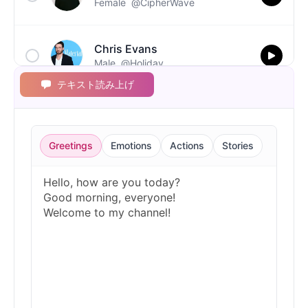
Female
@CipherWave
Chris Evans
Male
@Holiday
テキスト読み上げ
Christopher Walken
Male
@Kairox
Greetings
Emotions
Actions
Stories
David Attenborough
Male
@Lucas
Diddy
Male
@MoonPetal
Drake
Male
@MapleLeaf_88