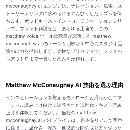
mcconaughey ai エンジンは、ナレーション、広告、ス
トーリーテリングに求められるのんびりしたリズムを保
Ice Spice
ちます。ポッドキャストイントロ、モチベーションクリ
Female
@KingArthur
ップ、ブランド解説など、あらゆる用途で、この
matthew voice ツールは聴衆が認識する matthew
Jack Black
mcconaughey ai のトーンと明瞭さを中心にスタジオ品
Male
@EchoVector
質の出力を提供します。柔軟なプリセットで、フックか
らアウトロまで一貫した読みを形作れます。
Jacksepticeye
Male
@DreamCompiler
Matthew McConaughey AI 技術を選ぶ理由
Jake Paul
インスピレーションを与えるモノローグと滑らかなコマ
Male
@MoonPetal
ーシャル読み上げ向けに調整された次世代テキスト読み
上げを体験してください。当社の matthew
James Earl Jones
mcconaughey ai パイプラインは、台本をリアルな音声
Male
@Lucas
に変換し、温かさ、深み、象徴的な間の取り方を保った