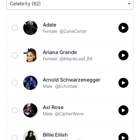
Adele
Female
@ZaneCarter
Ariana Grande
Female
@MapleLeaf_88
Arnold Schwarzenegger
Male
@EchoVale
Axl Rose
Male
@CipherWave
Billie Eilish