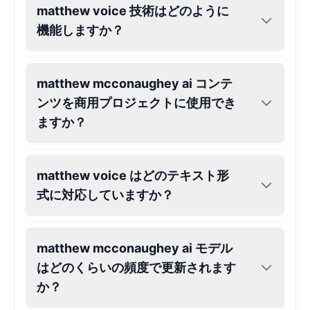
matthew voice 技術はどのように
Kendrick Lamar
機能しますか？
Male
@Lucas
Kesha
matthew mcconaughey ai コンテ
Female
@AmeliaCarter
ンツを商用プロジェクトに使用でき
ますか？
Lady Gaga
Female
@BunnyMeteor
matthew voice はどのテキスト形
式に対応していますか？
LeBron James
Male
@Holiday
matthew mcconaughey ai モデル
Liam Neeson
はどのくらいの頻度で更新されます
Male
@CipherWave
か？