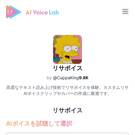
Free AI Cover & AI Voice Over
リサボイス
by
@CuppaKing
9.8K
高度なテキスト読み上げ技術でリサボイスを体験。カスタムリサ
AIボイスクリップやカバーの作成に最適です。
リサボイス
AIボイスを試聴して選択