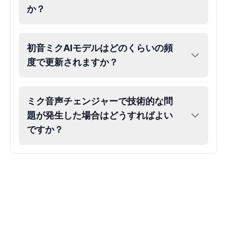
か？
Gojo
Male
@SherwoodForest
初音ミクAIモデルはどのくらいの頻
Goku
度で更新されますか？
Male
@ChillVibes_LA
ミク音声チェンジャーで技術的な問
Goofy
題が発生した場合はどうすればよい
Male
@OrionPulse
ですか？
Griffith
Male
@ByteFlow
Grinch
Male
@PuffyStar