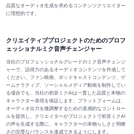
品質なオーディオ生成を求めるコンテンツクリエイター
に理想的です。
Dobby
Male
@NeonCipher
クリエイティブプロジェクトのためのプロフ
Dory
Female
@BlueWillow
ェッショナルミク音声チェンジャー
当社のプロフェッショナルグレードのミク音声チェンジ
Ducky
ャーで、説得力のあるオーディオコンテンツを作成して
Male
@PeachyCloud
ください。ファン映画、ポッドキャストコンテンツ、ゲ
ームナラティブ、ソーシャルメディア動画を制作してい
る場合でも、当社の初音ミクAIは一貫した品質と本物の
Elastigirl
Female
@VoidWalke
キャラクター表現を保証します。プラットフォームは、
オーディオ出力を微調整するための直感的なコントロー
ルを提供し、クリエイターがプロジェクトで初音ミクAI
Elsa Frozen
の声を生成する際に、キャラクターの本物らしさと明瞭
Female
@EagleEyes_USA
さの完璧なバランスを達成できるようにします。