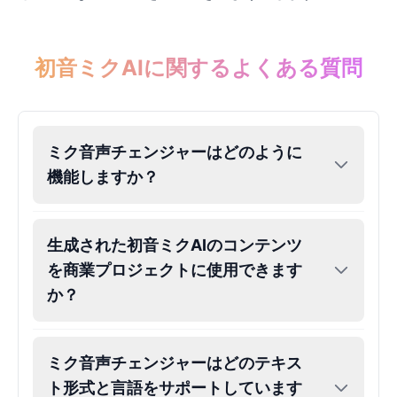
Eric Cartman
Male
@BunnyMint
初音ミクAIに関するよくある質問
Felonius Gru
Male
@AetherNova
ミク音声チェンジャーはどのように
機能しますか？
Francine Smith
Female
@MoonDiary
生成された初音ミクAIのコンテンツ
Freddy Fazbear
を商業プロジェクトに使用できます
Male
@CuppaKing
か？
Garfield
ミク音声チェンジャーはどのテキス
Male
@SynthRift
ト形式と言語をサポートしています