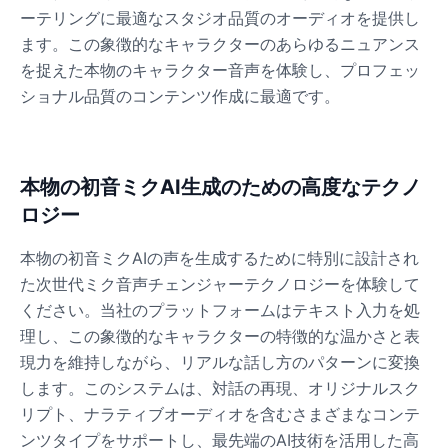
ーテリングに最適なスタジオ品質のオーディオを提供し
ます。この象徴的なキャラクターのあらゆるニュアンス
Dalek
を捉えた本物のキャラクター音声を体験し、プロフェッ
Male
@MoonDiary
ショナル品質のコンテンツ作成に最適です。
Daredevil
Male
@ByteFlow
本物の初音ミクAI生成のための高度なテクノ
ロジー
Deku
Male
@kingofworld_666
本物の初音ミクAIの声を生成するために特別に設計され
た次世代ミク音声チェンジャーテクノロジーを体験して
ください。当社のプラットフォームはテキスト入力を処
Denji
理し、この象徴的なキャラクターの特徴的な温かさと表
Male
@MoonDiary
現力を維持しながら、リアルな話し方のパターンに変換
します。このシステムは、対話の再現、オリジナルスク
Denji
リプト、ナラティブオーディオを含むさまざまなコンテ
Male
@WindStory
ンツタイプをサポートし、最先端のAI技術を活用した高