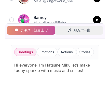
Male
@kingofworld_666
Barney
Male
@MoonlitEcho
テキスト読み上げ
AIカバー曲
Bluey
Female
@EchoVale
Greetings
Emotions
Actions
Stories
BMO
Male
@IdeaSynth
Bonzi Buddy
Male
@PeachyCloud
Bugs Bunny
Male
@MoonDiary