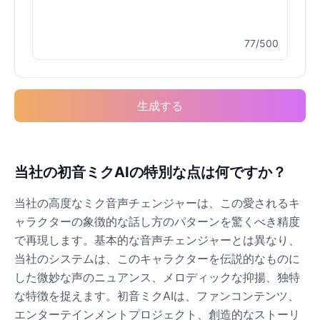
77/500
Buzz Lightyear
Male
@SilentNova
生成する
Caillou
Male
@ByteFlow
Caine
当社の初音ミクAIの特別な点は何ですか？
Male
@MoonlitEcho
当社の高度なミク音声チェンジャーは、この愛されるキ
ャラクターの象徴的な話し方のパターンを驚くべき精度
Cyn
で再現します。基本的な音声チェンジャーとは異なり、
Female
@CherryNova
当社のシステムは、このキャラクターを伝説的なものに
した微妙な声のニュアンス、メロディックな抑揚、独特
な特徴を捉えます。初音ミクAIは、ファンコンテンツ、
Daddy Pig
Male
@QuantumRune
エンターテインメントプロジェクト、創造的なストーリ