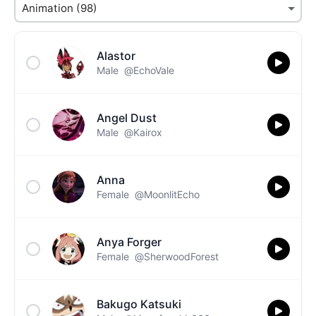
Alastor
Male
@EchoVale
Angel Dust
Male
@Kairox
Anna
Female
@MoonlitEcho
Anya Forger
Female
@SherwoodForest
Bakugo Katsuki