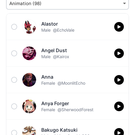
Alastor
Male
@EchoVale
Angel Dust
Male
@Kairox
Anna
Female
@MoonlitEcho
Anya Forger
Female
@SherwoodForest
Bakugo Katsuki