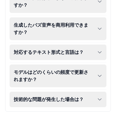
すか？
Dobby
Male
@NeonCipher
生成したバズ音声を商用利用できま
すか？
Dory
Female
@BlueWillow
対応するテキスト形式と言語は？
Ducky
Male
@PeachyCloud
モデルはどのくらいの頻度で更新さ
れますか？
Elastigirl
Female
@VoidWalke
技術的な問題が発生した場合は？
Elsa Frozen
Female
@EagleEyes_USA