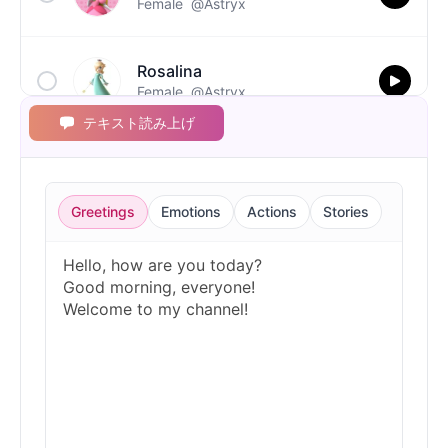
Female
@Astryx
Rosalina
Female
@Astryx
テキスト読み上げ
Toad
Male
@Astryx
Greetings
Emotions
Actions
Stories