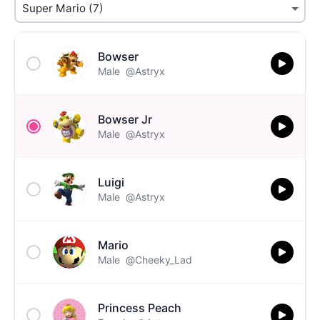
Bowser
Male
@Astryx
Bowser Jr
Male
@Astryx
Luigi
Male
@Astryx
Mario
Male
@Cheeky_Lad
Princess Peach