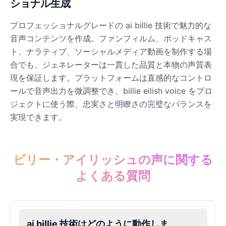
ショナル生成
James Hetfield
プロフェッショナルグレードの ai billie 技術で魅力的な
Male
@BenHarris
音声コンテンツを作成。ファンフィルム、ポッドキャス
ト、ナラティブ、ソーシャルメディア動画を制作する場
合でも、ジェネレーターは一貫した品質と本物の声質表
James Spader
現を保証します。プラットフォームは直感的なコントロ
Male
@DreamCompiler
ールで音声出力を微調整でき、billie eilish voice をプロ
ジェクトに使う際、忠実さと明瞭さの完璧なバランスを
Jennifer Aniston
実現できます。
Female
@NYCgirl2009
Jennifer Coolidge
ビリー・アイリッシュの声に関する
Female
@DreamCompiler
よくある質問
John Cena
Male
@DarkVector
ai billie 技術はどのように動作しま