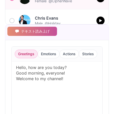
Female
@CipherWave
Chris Evans
Male
@Holiday
テキスト読み上げ
Christopher Walken
Male
@Kairox
Greetings
Emotions
Actions
Stories
David Attenborough
Male
@Lucas
Diddy
Male
@MoonPetal
Drake
Male
@MapleLeaf_88