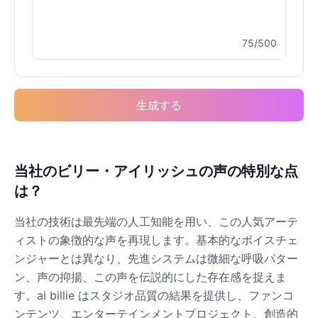
75/500
Elvis Presley
Male
@PeachyCloud
生成する
Emilia Clarke
Female
@NYCgirl2009
Eminem
当社のビリー・アイリッシュの声の特別な点
Male
@KingArthur
は？
当社の技術は最先端の人工知能を用い、この人気アーテ
Emma Waston
ィストの象徴的な声を再現します。基本的なボイスチェ
Female
@GamingPro365
ンジャーとは異なり、先進システムは微細な呼吸パター
ン、声の抑揚、この声を伝説的にした存在感を捉えま
Gavin Newsom
す。ai billie はスタジオ品質の結果を提供し、ファンコ
Male
@KingArthur
ンテンツ、エンターテインメントプロジェクト、創造的