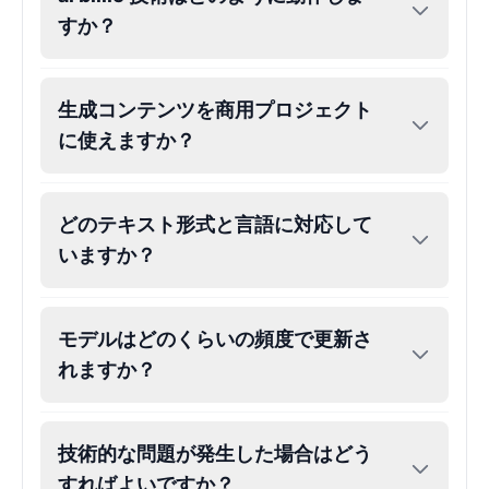
すか？
John Lennon
Male
@KingArthur
生成コンテンツを商用プロジェクト
Juice WRLD
に使えますか？
Male
@CipherWave
どのテキスト形式と言語に対応して
Justin Bieber
いますか？
Male
@Serena
Justin Bieber(Young)
モデルはどのくらいの頻度で更新さ
Male
@LucasMorgan
れますか？
Keanu Reeves
Male
@Holiday
技術的な問題が発生した場合はどう
すればよいですか？