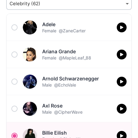
Adele
Female
@ZaneCarter
Ariana Grande
Female
@MapleLeaf_88
Arnold Schwarzenegger
Male
@EchoVale
Axl Rose
Male
@CipherWave
Billie Eilish