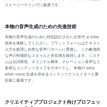
ストーリーテリングに最適です。
Ice Spice
Female
@KingArthur
本物の音声生成のための先進技術
Jack Black
本物の音声生成のために特別設計された次世代 ai billie
Male
@EchoVector
技術を体験してください。プラットフォームはテキスト
入力を処理し自然な音声パターンに変換し、この象徴的
Jacksepticeye
な声の特徴的なスタイルと存在感を維持します。システ
Male
@DreamCompiler
ムは台詞再現、オリジナル脚本、ナレーション音声など
多様なコンテンツタイプをサポートし、本物の billie
eilish voice 生成を求めるコンテンツクリエイターと愛
Jake Paul
好家に最適です。
Male
@MoonPetal
James Earl Jones
クリエイティブプロジェクト向けプロフェッ
Male
@Lucas