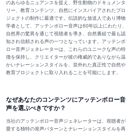
Gavin Newsom
のあらゆるニュアンスを捉え、野生動物のドキュメンタ
Male
@KingArthur
リー、教育コンテンツ、自然にインスパイアされたプロ
ジェクトの制作に最適です。伝説的な放送人であり博物
学者として、アッテンボロー音声は60年以上にわたり、
Ice Spice
自然界の驚異を通じて視聴者を導き、自然番組で最も認
Female
@KingArthur
知され信頼される声の一つとなっています。アッテンボ
ロー音声ジェネレーターは、これらのユニークな声の特
Jack Black
徴を保持し、クリエイターが彼の権威的でありながら温
Male
@EchoVector
かいナレーションスタイルを、並外れた真正性で自然や
教育プロジェクトに取り入れることを可能にします。
Jacksepticeye
Male
@DreamCompiler
なぜあなたのコンテンツにアッテンボロー音
Jake Paul
声を選ぶべきですか？
Male
@MoonPetal
当社のアッテンボロー音声ジェネレーターは、視聴者が
愛する独特の発声パターンとナレーションスタイルを再
James Earl Jones