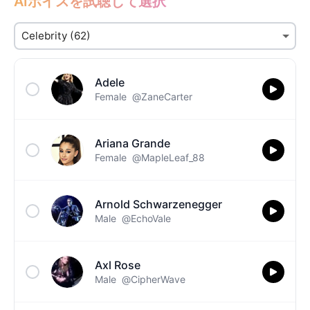
AIボイスを試聴して選択
Adele
Female
@ZaneCarter
Ariana Grande
Female
@MapleLeaf_88
Arnold Schwarzenegger
Male
@EchoVale
Axl Rose
Male
@CipherWave