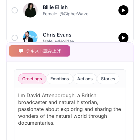
Billie Eilish
Female
@CipherWave
Chris Evans
Male
@Holiday
テキスト読み上げ
Christopher Walken
Male
@Kairox
Greetings
Emotions
Actions
Stories
David Attenborough
Male
@Lucas
Diddy
Male
@MoonPetal