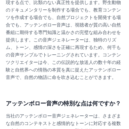
現する点で、比類のない真正性を提供します。野生動物
Male
@Lucas
のドキュメンタリーを制作する場合でも、教育コンテン
ツを作成する場合でも、自然プロジェクトを開発する場
合でも、アッテンボロー音声は、視聴者が質の高い自然
James Hetfield
Male
@BenHarris
番組に期待する専門知識と温かさの完璧な組み合わせを
提供します。この音声ジェネレーターは、独特のリズ
ム、トーン、感情の深さを正確に再現するため、何千も
James Spader
の音声サンプルでトレーニングされています。コンテン
Male
@DreamCompiler
ツクリエイターは今、この伝説的な放送人の数十年の経
験と自然界への情熱の本質を真に捉えたアッテンボロー
Jennifer Aniston
音声で、自然の物語に命を吹き込むことができます。
Female
@NYCgirl2009
Jennifer Coolidge
アッテンボロー音声の特別な点は何ですか？
Female
@DreamCompiler
当社のアッテンボロー音声ジェネレーターは、さまざま
な自然のコンテキストと感情的なトーンに対応する複数
John Cena