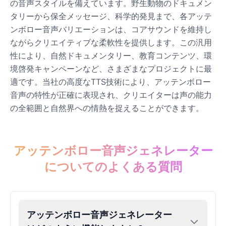
の音声スタイルを備えています。野生動物のドキュメン
Male
@DarkVector
タリーから保全メッセージ、科学的発見まで、各アッテ
ンボロー音声バリエーションは、コアサウンドを維持し
John Lennon
ながらクリエイティブな柔軟性を提供します。この汎用
Male
@KingArthur
性により、自然ドキュメンタリー、教育コンテンツ、環
境啓発キャンペーンなど、さまざまなプロジェクトに最
適です。当社の高度なTTS技術により、アッテンボロー
Juice WRLD
音声の特性が正確に表現され、クリエイターは声の能力
Male
@CipherWave
の全範囲と自然界への情熱を捉えることができます。
Justin Bieber
Male
@Serena
アッテンボロー音声ジェネレーター
についてのよくある質問
Justin Bieber(Young)
Male
@LucasMorgan
アッテンボロー音声ジェネレーター
Keanu Reeves