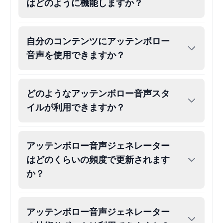
Male
@Holiday
はどのように機能しますか？
Kendrick Lamar
自分のコンテンツにアッテンボロー
Male
@Lucas
音声を使用できますか？
Kesha
Female
@AmeliaCarter
どのようなアッテンボロー音声スタ
イルが利用できますか？
Lady Gaga
Female
@BunnyMeteor
アッテンボロー音声ジェネレーター
はどのくらいの頻度で更新されます
LeBron James
か？
Male
@Holiday
Liam Neeson
アッテンボロー音声ジェネレーター
Male
@CipherWave