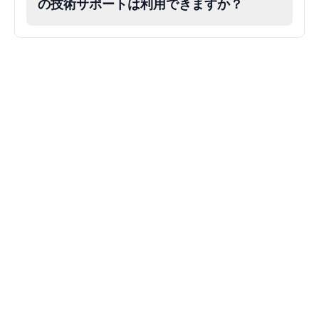
の技術サポートは利用できますか？
Markiplier
Male
@EchoVector
Matthew Mcconaughey
Male
@EchoVale
Megan Thee Stallion
Female
@KingArthur
Michael Jackson
Male
@PixelSpecter
Miley Cyrus
Female
@EchoVector