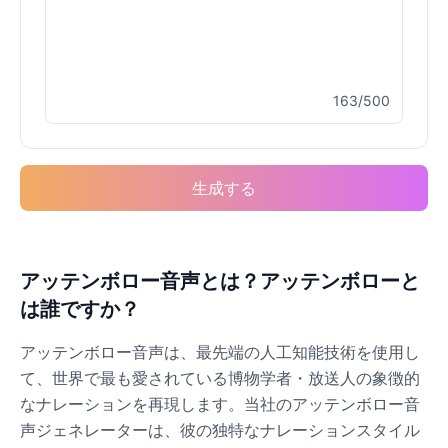
Drake
Male
@MapleLeaf_88
163/500
Elvis Presley
Male
@PeachyCloud
生成する
Emilia Clarke
Female
@NYCgirl2009
Eminem
アッテンボロー音声とは？アッテンボローと
Male
@KingArthur
は誰ですか？
アッテンボロー音声は、最先端の人工知能技術を使用し
Emma Waston
て、世界で最も愛されている博物学者・放送人の象徴的
Female
@GamingPro365
なナレーションを再現します。当社のアッテンボロー音
声ジェネレーターは、彼の独特なナレーションスタイル