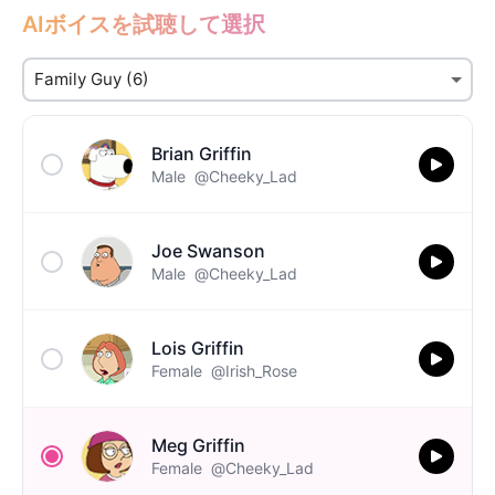
AIボイスを試聴して選択
Brian Griffin
Male
@Cheeky_Lad
Joe Swanson
Male
@Cheeky_Lad
Lois Griffin
Female
@Irish_Rose
Meg Griffin
Female
@Cheeky_Lad