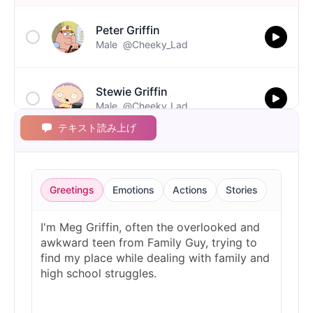
Peter Griffin
Male
@Cheeky_Lad
Stewie Griffin
Male
@Cheeky_Lad
テキスト読み上げ
Greetings
Emotions
Actions
Stories