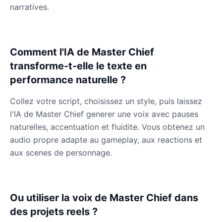
Male
@ByteFlow
narratives.
Jevil
Male
@BlueWillow
Comment l'IA de Master Chief
transforme-t-elle le texte en
performance naturelle ?
Jinx
Female
@DreamCompiler
Collez votre script, choisissez un style, puis laissez
l'IA de Master Chief generer une voix avec pauses
John Marston
naturelles, accentuation et fluidite. Vous obtenez un
Male
@SynthRift
audio propre adapte au gameplay, aux reactions et
aux scenes de personnage.
Kratos
Male
@BunnyMeteor
Ou utiliser la voix de Master Chief dans
des projets reels ?
Leon Kennedy
Male
@IdeaSynth