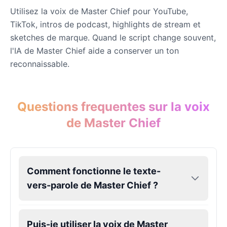
Utilisez la voix de Master Chief pour YouTube,
TikTok, intros de podcast, highlights de stream et
Mafioso
sketches de marque. Quand le script change souvent,
Male
@ByteFlow
l'IA de Master Chief aide a conserver un ton
reconnaissable.
Marcus
Male
@PeachyCloud
Questions frequentes sur la voix
de Master Chief
Mario
Male
@Cheeky_Lad
Master Chief
Comment fonctionne le texte-
Male
@EchoFlux
vers-parole de Master Chief ?
Michael De Santa
Male
@ChillVibes_LA
Puis-je utiliser la voix de Master