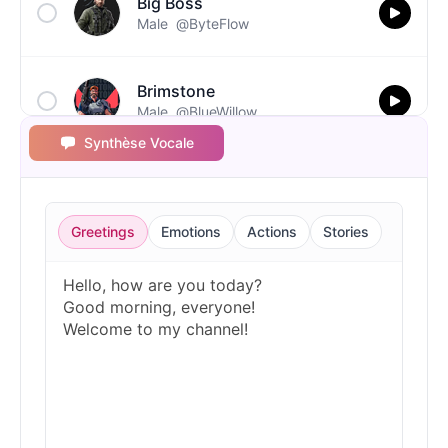
Big Boss
Male
@ByteFlow
Brimstone
Male
@BlueWillow
Synthèse Vocale
C00lkidd
Male
@PulseMatrix
Greetings
Emotions
Actions
Stories
Captain John Price
Male
@ByteFlow
Cave Johnson
Male
@MoonlitEcho
Dante