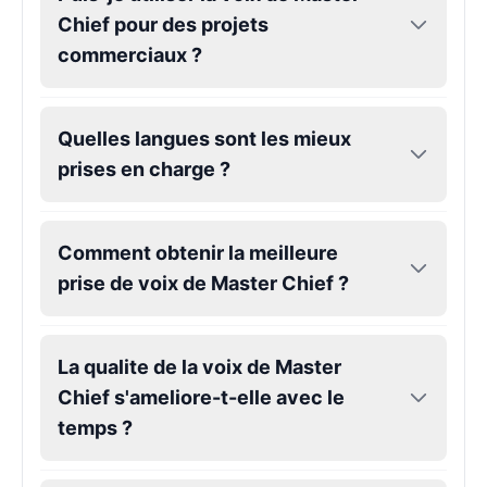
Chief pour des projets
commerciaux ?
Minos Primel
Male
@EchoFlux
Quelles langues sont les mieux
MR. Ant Tenna
prises en charge ?
Male
@BlueWillow
Comment obtenir la meilleure
News Guy(Bloxburg)
Male
@NovaEdge
prise de voix de Master Chief ?
Ninja
La qualite de la voix de Master
Male
@StoryEngine
Chief s'ameliore-t-elle avec le
temps ?
Phone Guy
Male
@MarcusStone