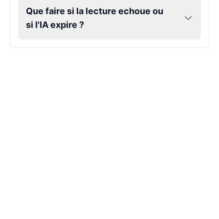
Que faire si la lecture echoue ou
si l'IA expire ?
Piper
Female
@PaleNebula
Sadie Adler
Female
@SynthRift
Shadow Milk Cookie
Male
@BunnyMeteor
Simon Belmont
Male
@SynthRift
Simon Henriksson
Male
@ByteFlow