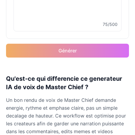
Male
@ByteFlow
75/500
Dutch van der Linde
Male
@SynthRift
Générer
Franklin Clinton
Male
@ChillVibes_LA
Gabriel
Qu'est-ce qui differencie ce generateur
Male
@EchoFlux
IA de voix de Master Chief ?
Un bon rendu de voix de Master Chief demande
GLaDOS
energie, rythme et emphase claire, pas un simple
Female
@SilentNova
decalage de hauteur. Ce workflow est optimise pour
les createurs afin de garder une narration puissante
Harley Sawyer
dans les commentaires, edits memes et videos