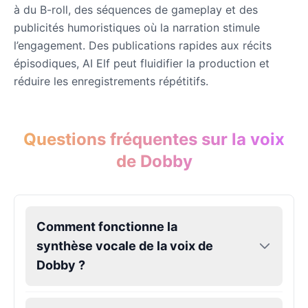
à du B-roll, des séquences de gameplay et des
publicités humoristiques où la narration stimule
Eric Cartman
l’engagement. Des publications rapides aux récits
Male
@BunnyMint
épisodiques, AI Elf peut fluidifier la production et
réduire les enregistrements répétitifs.
Felonius Gru
Male
@AetherNova
Questions fréquentes sur la voix
de Dobby
Francine Smith
Female
@MoonDiary
Freddy Fazbear
Comment fonctionne la
Male
@CuppaKing
synthèse vocale de la voix de
Dobby ?
Garfield
Male
@SynthRift