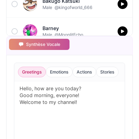
Bakugo Katsuki
Male
@kingofworld_666
Barney
Male
@MoonlitEcho
Synthèse Vocale
Bluey
Female
@EchoVale
Greetings
Emotions
Actions
Stories
BMO
Male
@IdeaSynth
Bonzi Buddy
Male
@PeachyCloud
Bugs Bunny