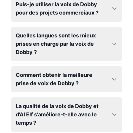
Puis-je utiliser la voix de Dobby
pour des projets commerciaux ?
Gojo
Male
@SherwoodForest
Quelles langues sont les mieux
Goku
prises en charge par la voix de
Male
@ChillVibes_LA
Dobby ?
Goofy
Male
@OrionPulse
Comment obtenir la meilleure
prise de voix de Dobby ?
Griffith
Male
@ByteFlow
La qualité de la voix de Dobby et
d’AI Elf s’améliore-t-elle avec le
Grinch
temps ?
Male
@PuffyStar