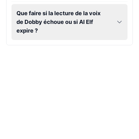
Que faire si la lecture de la voix
Hank Hill
Male
@VoidWalke
de Dobby échoue ou si AI Elf
expire ?
Harley Quinn
Male
@IdeaSynth
Hatsune Miku
Female
@MarcusStone
Herbert
Male
@ByteFlow
Husk
Male
@EchoStrike