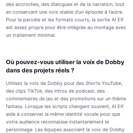
des accroches, des dialogues et de la narration, tout
en conservant une voix stable d’un épisode à l’autre.
Pour la parodie et les formats courts, la sortie AI Elf
Dobby
Male
@NeonCipher
est assez propre pour être intégrée au montage avec
un traitement minimal.
Dory
Female
@BlueWillow
Où pouvez-vous utiliser la voix de Dobby
dans des projets réels ?
Ducky
Male
@PeachyCloud
Utilisez la voix de Dobby pour des Shorts YouTube,
des clips TikTok, des intros de podcast, des
Elastigirl
commentaires de jeu et des promotions sur un thème
Female
@VoidWalke
fantasy. Lorsque les scripts changent souvent, AI Elf
aide à conserver la même identité vocale pour que
votre audience reconnaisse instantanément le
Elsa Frozen
personnage. Les équipes associent la voix de Dobby
Female
@EagleEyes_USA