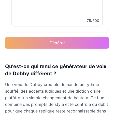
Male
@MoonDiary
75/500
Buzz Lightyear
Male
@SilentNova
Générer
Caillou
Male
@ByteFlow
Caine
Qu’est-ce qui rend ce générateur de voix
Male
@MoonlitEcho
de Dobby différent ?
Une voix de Dobby crédible demande un rythme
Cyn
soufflé, des accents ludiques et une diction claire,
Female
@CherryNova
plutôt qu’un simple changement de hauteur. Ce flux
combine des prompts de style et le contrôle du débit
Daddy Pig
pour que chaque réplique reste reconnaissable dans