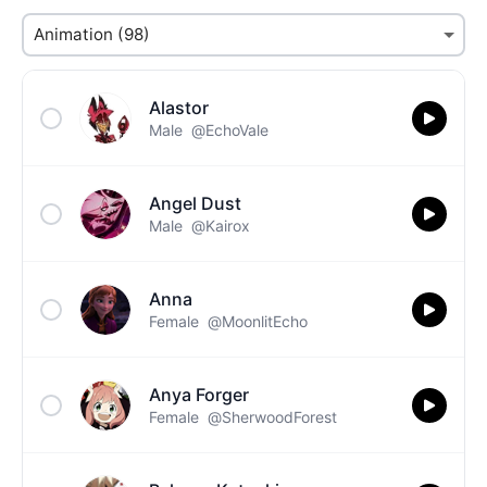
Alastor
Male
@EchoVale
Angel Dust
Male
@Kairox
Anna
Female
@MoonlitEcho
Anya Forger
Female
@SherwoodForest