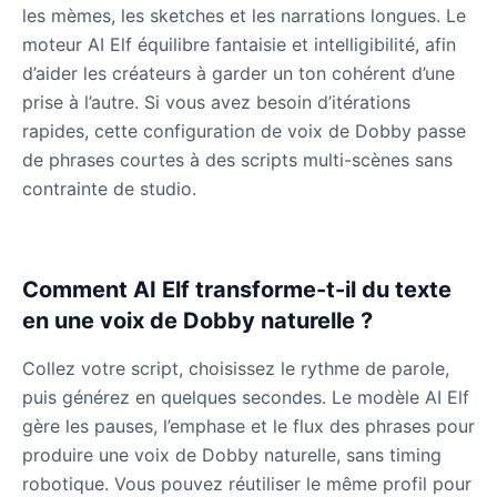
Male
@QuantumRune
les mèmes, les sketches et les narrations longues. Le
moteur AI Elf équilibre fantaisie et intelligibilité, afin
d’aider les créateurs à garder un ton cohérent d’une
Dalek
prise à l’autre. Si vous avez besoin d’itérations
Male
@MoonDiary
rapides, cette configuration de voix de Dobby passe
de phrases courtes à des scripts multi-scènes sans
Daredevil
contrainte de studio.
Male
@ByteFlow
Deku
Comment AI Elf transforme-t-il du texte
Male
@kingofworld_666
en une voix de Dobby naturelle ?
Collez votre script, choisissez le rythme de parole,
Denji
puis générez en quelques secondes. Le modèle AI Elf
Male
@MoonDiary
gère les pauses, l’emphase et le flux des phrases pour
produire une voix de Dobby naturelle, sans timing
Denji
robotique. Vous pouvez réutiliser le même profil pour
Male
@WindStory