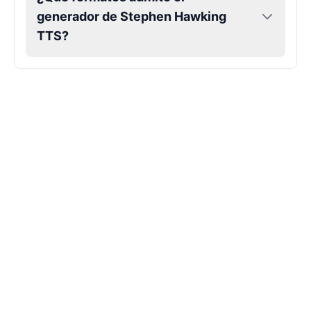
Liam Neeson
generador de Stephen Hawking
Male
@CipherWave
TTS?
Markiplier
Male
@EchoVector
Matthew Mcconaughey
Male
@EchoVale
Megan Thee Stallion
Female
@KingArthur
Michael Jackson
Male
@PixelSpecter