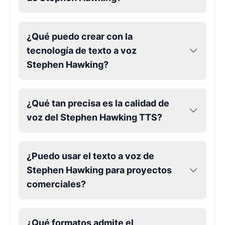
Keanu Reeves
Male
@Holiday
¿Qué puedo crear con la
tecnología de texto a voz
Kendrick Lamar
Stephen Hawking?
Male
@Lucas
Kesha
¿Qué tan precisa es la calidad de
Female
@AmeliaCarter
voz del Stephen Hawking TTS?
Lady Gaga
Female
@BunnyMeteor
¿Puedo usar el texto a voz de
Stephen Hawking para proyectos
comerciales?
LeBron James
Male
@Holiday
¿Qué formatos admite el