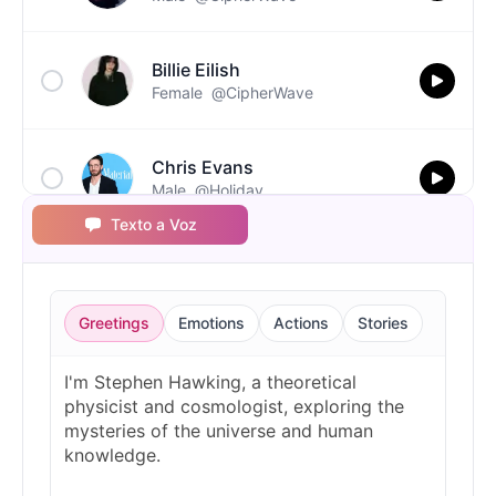
Billie Eilish
Female
@CipherWave
Chris Evans
Male
@Holiday
Texto a Voz
Christopher Walken
Male
@Kairox
Greetings
Emotions
Actions
Stories
David Attenborough
Male
@Lucas
Diddy
Male
@MoonPetal