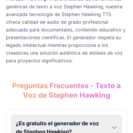
genéricas de texto a voz Stephen Hawking, nuestra
John Cena
avanzada tecnología de Stephen Hawking TTS
Male
@DarkVector
ofrece calidad de audio de grado profesional
adecuada para documentales, contenido educativo y
John Lennon
presentaciones científicas. El generador respeta su
Male
@KingArthur
legado intelectual mientras proporciona a los
creadores una solución auténtica de síntesis de voz
para proyectos significativos.
Juice WRLD
Male
@CipherWave
Preguntas Frecuentes - Texto a
Justin Bieber
Voz de Stephen Hawking
Male
@Serena
Justin Bieber(Young)
Male
@LucasMorgan
¿Es gratuito el generador de voz
de Stephen Hawking?