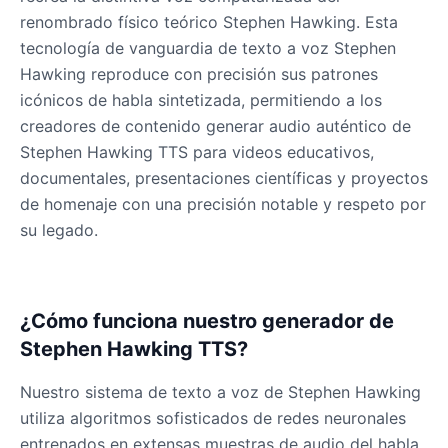
renombrado físico teórico Stephen Hawking. Esta
Gavin Newsom
tecnología de vanguardia de texto a voz Stephen
Male
@KingArthur
Hawking reproduce con precisión sus patrones
icónicos de habla sintetizada, permitiendo a los
creadores de contenido generar audio auténtico de
Ice Spice
Stephen Hawking TTS para videos educativos,
Female
@KingArthur
documentales, presentaciones científicas y proyectos
de homenaje con una precisión notable y respeto por
Jack Black
su legado.
Male
@EchoVector
Jacksepticeye
¿Cómo funciona nuestro generador de
Male
@DreamCompiler
Stephen Hawking TTS?
Nuestro sistema de texto a voz de Stephen Hawking
Jake Paul
utiliza algoritmos sofisticados de redes neuronales
Male
@MoonPetal
entrenados en extensas muestras de audio del habla