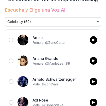
Escucha y Elige una Voz AI
Adele
Female
@ZaneCarter
Ariana Grande
Female
@MapleLeaf_88
Arnold Schwarzenegger
Male
@EchoVale
Axl Rose
Male
@CipherWave