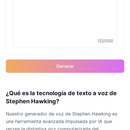
Drake
Male
@MapleLeaf_88
122/500
Elvis Presley
Male
@PeachyCloud
Generar
Emilia Clarke
Female
@NYCgirl2009
Eminem
¿Qué es la tecnología de texto a voz de
Male
@KingArthur
Stephen Hawking?
Nuestro generador de voz de Stephen Hawking es
Emma Waston
una herramienta avanzada impulsada por IA que
Female
@GamingPro365
recrea la distintiva voz computarizada del