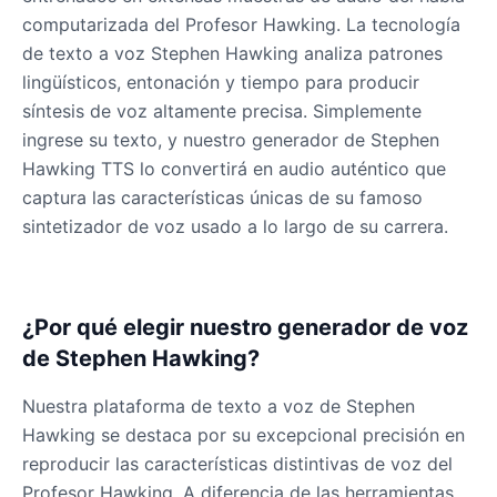
computarizada del Profesor Hawking. La tecnología
James Earl Jones
de texto a voz Stephen Hawking analiza patrones
Male
@Lucas
lingüísticos, entonación y tiempo para producir
síntesis de voz altamente precisa. Simplemente
ingrese su texto, y nuestro generador de Stephen
James Hetfield
Male
@BenHarris
Hawking TTS lo convertirá en audio auténtico que
captura las características únicas de su famoso
sintetizador de voz usado a lo largo de su carrera.
James Spader
Male
@DreamCompiler
¿Por qué elegir nuestro generador de voz
Jennifer Aniston
de Stephen Hawking?
Female
@NYCgirl2009
Nuestra plataforma de texto a voz de Stephen
Jennifer Coolidge
Hawking se destaca por su excepcional precisión en
Female
@DreamCompiler
reproducir las características distintivas de voz del
Profesor Hawking. A diferencia de las herramientas