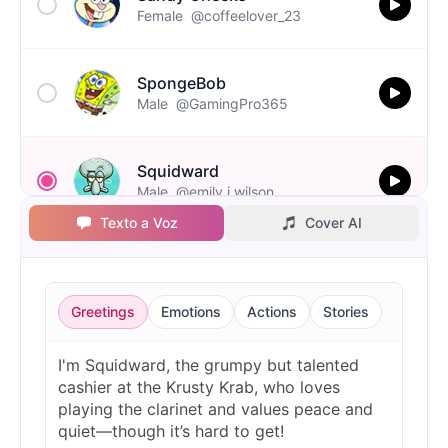
Female
@coffeelover_23
SpongeBob
Male
@GamingPro365
Squidward
Male
@emily.j.wilson
Texto a Voz
Cover AI
Greetings
Emotions
Actions
Stories