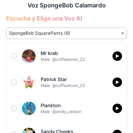
Voz SpongeBob Calamardo
Escucha y Elige una Voz AI
Mr krab
Male
@coffeelover_23
Patrick Star
Male
@coffeelover_23
Plankton
Male
@emily.j.wilson
Sandy Cheeks