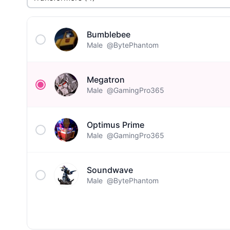
Bumblebee
Male
@BytePhantom
Megatron
Male
@GamingPro365
Optimus Prime
Male
@GamingPro365
Soundwave
Male
@BytePhantom