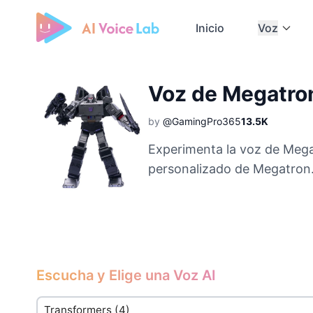
Inicio
Voz
Free AI Cover & AI Voice Over
Voz de Megatro
by
@GamingPro365
13.5K
Experimenta la voz de Mega
personalizado de Megatron
Escucha y Elige una Voz AI