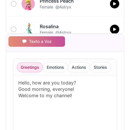
Princess Peach
Female
@Astryx
Rosalina
Female
@Astryx
Texto a Voz
Toad
Male
@Astryx
Greetings
Emotions
Actions
Stories