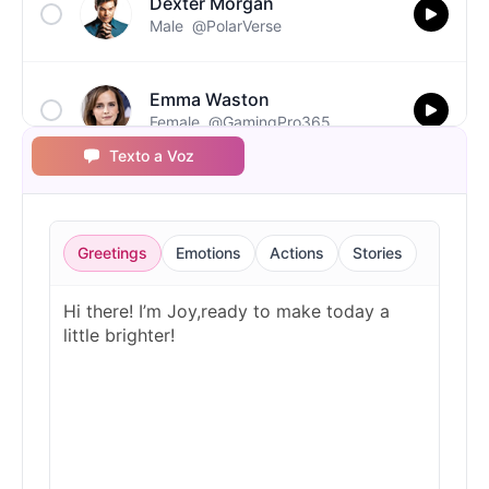
Dexter Morgan
Male
@PolarVerse
Emma Waston
Female
@GamingPro365
Texto a Voz
Ghostface(Scream)
Male
@NovaSky
Greetings
Emotions
Actions
Stories
Gumball
Male
@BytePhantom
Jigsaw
Male
@NYCgirl2009
Joy