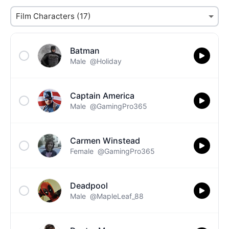
Batman
Male
@Holiday
Captain America
Male
@GamingPro365
Carmen Winstead
Female
@GamingPro365
Deadpool
Male
@MapleLeaf_88