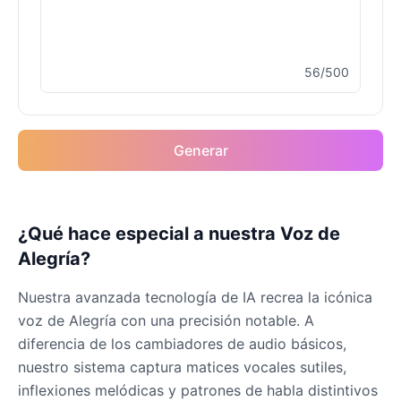
Female
@MarcusStone
56/500
Keanu Reeves
Male
@Holiday
Rocket(Guardians of the
Generar
Galaxy)
Male
@sarah_loves_cats
¿Qué hace especial a nuestra Voz de
Spiderman
Alegría?
Male
@BunnyMeteor
Nuestra avanzada tecnología de IA recrea la icónica
Venom
voz de Alegría con una precisión notable. A
Male
@NYCgirl2009
diferencia de los cambiadores de audio básicos,
nuestro sistema captura matices vocales sutiles,
inflexiones melódicas y patrones de habla distintivos
WuKong(Black Myth)