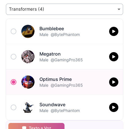
Bumblebee
Male
@BytePhantom
Megatron
Male
@GamingPro365
Optimus Prime
Male
@GamingPro365
Soundwave
Male
@BytePhantom
Texto a Voz