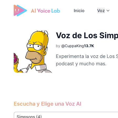
Inicio
Voz
Free AI Cover & AI Voice Over
Voz de Los Sim
by
@CuppaKing
13.7K
Experimenta la voz de Los 
podcast y mucho mas.
Escucha y Elige una Voz AI