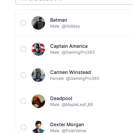
Batman
Male
@Holiday
Captain America
Male
@GamingPro365
Carmen Winstead
Female
@GamingPro365
Deadpool
Male
@MapleLeaf_88
Dexter Morgan
Male
@PolarVerse