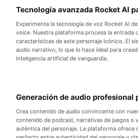
Tecnología avanzada Rocket AI pa
Keanu Reeves
Male
@Holiday
Experimenta la tecnología de voz Rocket AI d
voice. Nuestra plataforma procesa la entrada d
características de este personaje icónico. El s
Rocket(Guardians of the Galaxy)
Male
@sarah_loves_cats
audio narrativo, lo que lo hace ideal para cr
inteligencia artificial de vanguardia.
Spiderman
Male
@BunnyMeteor
Generación de audio profesional 
Venom
Male
@NYCgirl2009
Crea contenido de audio convincente con nuest
contenido de podcast, narrativas de juegos o 
WuKong(Black Myth)
auténtica del personaje. La plataforma ofrece co
Male
@OmegaWolf
perfecto entre autenticidad del personaje y cl