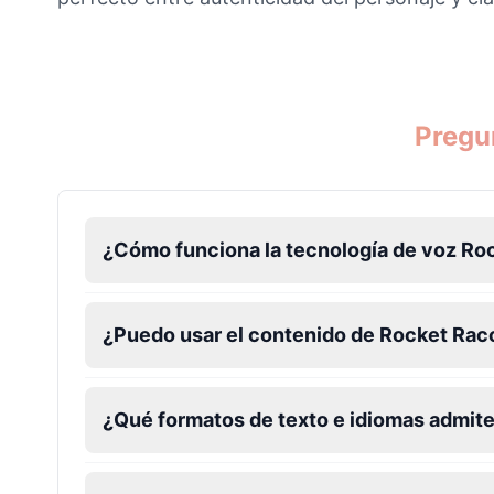
Yzma(Eartha Kitt)
Male
@PixelSpecter
Pregu
Zombie
Male
@AmeliaCarter
¿Cómo funciona la tecnología de voz Ro
¿Puedo usar el contenido de Rocket Rac
¿Qué formatos de texto e idiomas admite