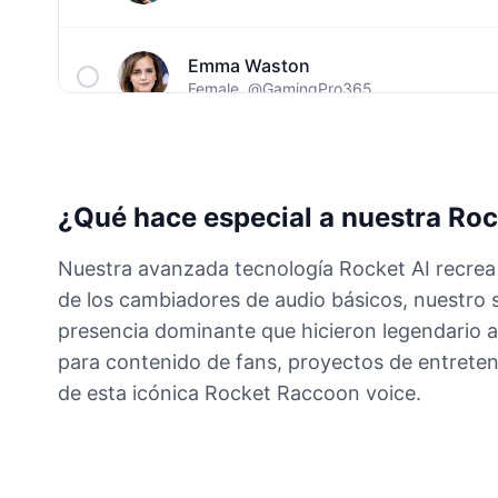
Emma Waston
Female
@GamingPro365
Ghostface(Scream)
Male
@NovaSky
¿Qué hace especial a nuestra Ro
Gumball
Nuestra avanzada tecnología Rocket AI recrea 
Male
@BytePhantom
de los cambiadores de audio básicos, nuestro s
presencia dominante que hicieron legendario a
Jigsaw
para contenido de fans, proyectos de entreten
Male
@NYCgirl2009
de esta icónica Rocket Raccoon voice.
Joy
Female
@MarcusStone