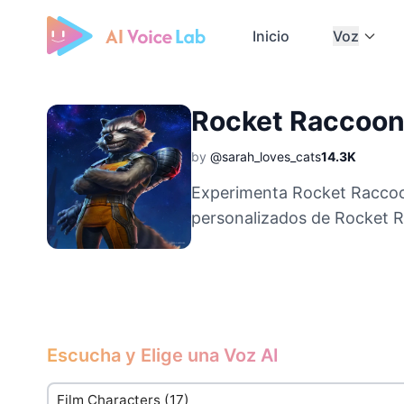
Inicio
Voz
Free AI Cover & AI Voice Over
Rocket Raccoon
by
@sarah_loves_cats
14.3K
Experimenta Rocket Raccoon
personalizados de Rocket R
Escucha y Elige una Voz AI