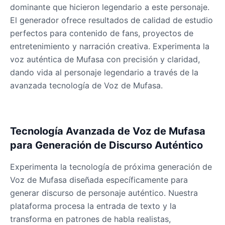
Male
@QuantumRune
dominante que hicieron legendario a este personaje.
El generador ofrece resultados de calidad de estudio
perfectos para contenido de fans, proyectos de
Dalek
entretenimiento y narración creativa. Experimenta la
Male
@MoonDiary
voz auténtica de Mufasa con precisión y claridad,
dando vida al personaje legendario a través de la
Daredevil
avanzada tecnología de Voz de Mufasa.
Male
@ByteFlow
Deku
Tecnología Avanzada de Voz de Mufasa
Male
@kingofworld_666
para Generación de Discurso Auténtico
Experimenta la tecnología de próxima generación de
Denji
Voz de Mufasa diseñada específicamente para
Male
@MoonDiary
generar discurso de personaje auténtico. Nuestra
plataforma procesa la entrada de texto y la
Denji
transforma en patrones de habla realistas,
Male
@WindStory