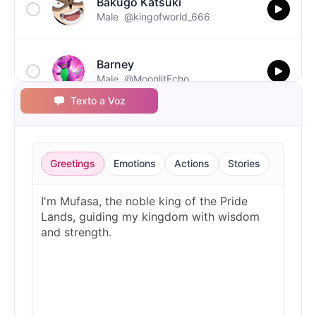
Bakugo Katsuki
Male
@kingofworld_666
Barney
Male
@MoonlitEcho
Texto a Voz
Bluey
Female
@EchoVale
Greetings
Emotions
Actions
Stories
BMO
Male
@IdeaSynth
Bonzi Buddy
Male
@PeachyCloud
Bugs Bunny