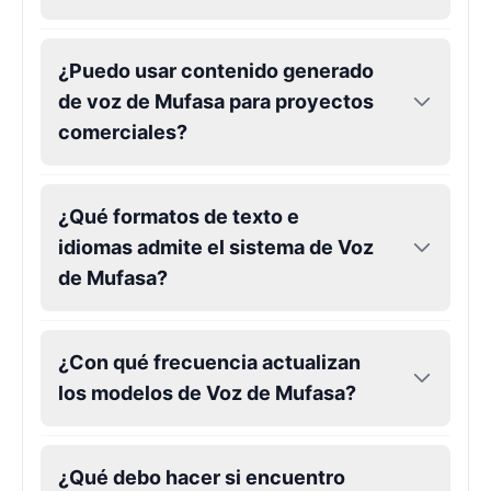
Gojo
¿Puedo usar contenido generado
Male
@SherwoodForest
de voz de Mufasa para proyectos
comerciales?
Goku
Male
@ChillVibes_LA
¿Qué formatos de texto e
idiomas admite el sistema de Voz
Goofy
Male
@OrionPulse
de Mufasa?
Griffith
¿Con qué frecuencia actualizan
Male
@ByteFlow
los modelos de Voz de Mufasa?
Grinch
Male
@PuffyStar
¿Qué debo hacer si encuentro