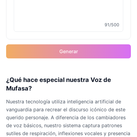
Male
@MoonDiary
91/500
Buzz Lightyear
Male
@SilentNova
Generar
Caillou
Male
@ByteFlow
Caine
¿Qué hace especial nuestra Voz de
Male
@MoonlitEcho
Mufasa?
Nuestra tecnología utiliza inteligencia artificial de
Cyn
vanguardia para recrear el discurso icónico de este
Female
@CherryNova
querido personaje. A diferencia de los cambiadores
de voz básicos, nuestro sistema captura patrones
Daddy Pig
sutiles de respiración, inflexiones vocales y presencia