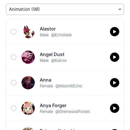
Alastor
Male
@EchoVale
Angel Dust
Male
@Kairox
Anna
Female
@MoonlitEcho
Anya Forger
Female
@SherwoodForest