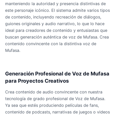
manteniendo la autoridad y presencia distintivas de
este personaje icónico. El sistema admite varios tipos
de contenido, incluyendo recreación de diálogos,
Dobby
Male
@NeonCipher
guiones originales y audio narrativo, lo que lo hace
ideal para creadores de contenido y entusiastas que
buscan generación auténtica de voz de Mufasa. Crea
Dory
contenido convincente con la distintiva voz de
Female
@BlueWillow
Mufasa.
Ducky
Male
@PeachyCloud
Generación Profesional de Voz de Mufasa
para Proyectos Creativos
Elastigirl
Female
@VoidWalke
Crea contenido de audio convincente con nuestra
tecnología de grado profesional de Voz de Mufasa.
Ya sea que estés produciendo películas de fans,
Elsa Frozen
contenido de podcasts, narrativas de juegos o videos
Female
@EagleEyes_USA