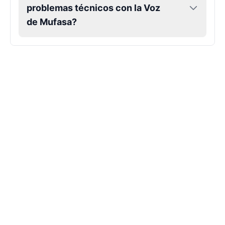
problemas técnicos con la Voz
Hank Hill
de Mufasa?
Male
@VoidWalke
Harley Quinn
Male
@IdeaSynth
Hatsune Miku
Female
@MarcusStone
Herbert
Male
@ByteFlow
Husk
Male
@EchoStrike