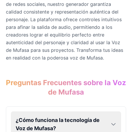
de redes sociales, nuestro generador garantiza
calidad consistente y representación auténtica del
Eric Cartman
personaje. La plataforma ofrece controles intuitivos
Male
@BunnyMint
para afinar la salida de audio, permitiendo a los
creadores lograr el equilibrio perfecto entre
autenticidad del personaje y claridad al usar la Voz
Felonius Gru
Male
@AetherNova
de Mufasa para sus proyectos. Transforma tus ideas
en realidad con la poderosa voz de Mufasa.
Francine Smith
Female
@MoonDiary
Preguntas Frecuentes sobre la Voz
de Mufasa
Freddy Fazbear
Male
@CuppaKing
¿Cómo funciona la tecnología de
Garfield
Male
@SynthRift
Voz de Mufasa?