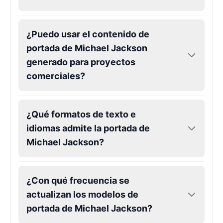
Kendrick Lamar
¿Puedo usar el contenido de
Male
@Lucas
portada de Michael Jackson
generado para proyectos
Kesha
comerciales?
Female
@AmeliaCarter
Lady Gaga
¿Qué formatos de texto e
Female
@BunnyMeteor
idiomas admite la portada de
Michael Jackson?
LeBron James
Male
@Holiday
¿Con qué frecuencia se
actualizan los modelos de
Liam Neeson
portada de Michael Jackson?
Male
@CipherWave