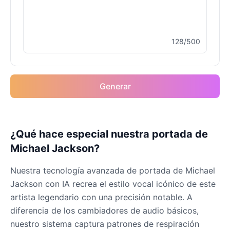
Male
@MapleLeaf_88
128/500
Elvis Presley
Male
@PeachyCloud
Generar
Emilia Clarke
Female
@NYCgirl2009
Eminem
¿Qué hace especial nuestra portada de
Male
@KingArthur
Michael Jackson?
Nuestra tecnología avanzada de portada de Michael
Emma Waston
Jackson con IA recrea el estilo vocal icónico de este
Female
@GamingPro365
artista legendario con una precisión notable. A
diferencia de los cambiadores de audio básicos,
Gavin Newsom
nuestro sistema captura patrones de respiración