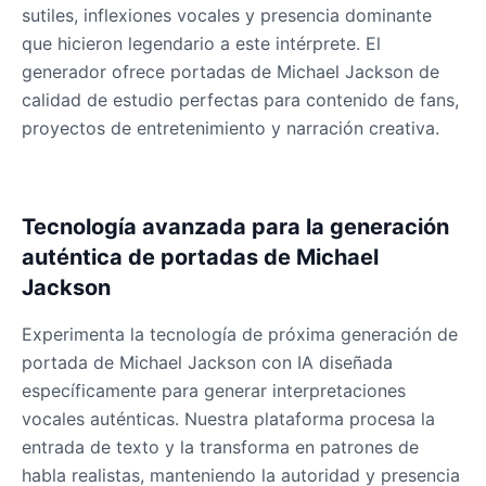
Male
@KingArthur
sutiles, inflexiones vocales y presencia dominante
que hicieron legendario a este intérprete. El
generador ofrece portadas de Michael Jackson de
Ice Spice
calidad de estudio perfectas para contenido de fans,
Female
@KingArthur
proyectos de entretenimiento y narración creativa.
Jack Black
Male
@EchoVector
Tecnología avanzada para la generación
auténtica de portadas de Michael
Jacksepticeye
Jackson
Male
@DreamCompiler
Experimenta la tecnología de próxima generación de
portada de Michael Jackson con IA diseñada
Jake Paul
específicamente para generar interpretaciones
Male
@MoonPetal
vocales auténticas. Nuestra plataforma procesa la
entrada de texto y la transforma en patrones de
James Earl Jones
habla realistas, manteniendo la autoridad y presencia
Male
@Lucas