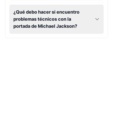
Markiplier
¿Qué debo hacer si encuentro
Male
@EchoVector
problemas técnicos con la
portada de Michael Jackson?
Matthew Mcconaughey
Male
@EchoVale
Megan Thee Stallion
Female
@KingArthur
Michael Jackson
Male
@PixelSpecter
Miley Cyrus
Female
@EchoVector