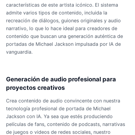
características de este artista icónico. El sistema
admite varios tipos de contenido, incluida la
James Hetfield
recreación de diálogos, guiones originales y audio
Male
@BenHarris
narrativo, lo que lo hace ideal para creadores de
contenido que buscan una generación auténtica de
portadas de Michael Jackson impulsada por IA de
James Spader
vanguardia.
Male
@DreamCompiler
Jennifer Aniston
Generación de audio profesional para
Female
@NYCgirl2009
proyectos creativos
Jennifer Coolidge
Crea contenido de audio convincente con nuestra
Female
@DreamCompiler
tecnología profesional de portada de Michael
Jackson con IA. Ya sea que estés produciendo
películas de fans, contenido de podcasts, narrativas
John Cena
de juegos o videos de redes sociales, nuestro
Male
@DarkVector