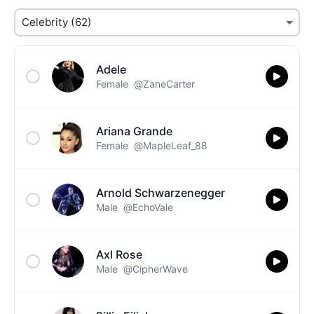
Adele
Female
@ZaneCarter
Ariana Grande
Female
@MapleLeaf_88
Arnold Schwarzenegger
Male
@EchoVale
Axl Rose
Male
@CipherWave