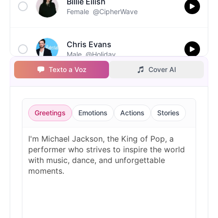
Billie Eilish
Female
@CipherWave
Chris Evans
Male
@Holiday
Texto a Voz
Cover AI
Christopher Walken
Male
@Kairox
Greetings
Emotions
Actions
Stories
David Attenborough
Male
@Lucas
Diddy
Male
@MoonPetal
Drake