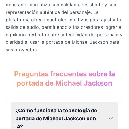
generador garantiza una calidad consistente y una
representación auténtica del personaje. La
John Lennon
plataforma ofrece controles intuitivos para ajustar la
Male
@KingArthur
salida de audio, permitiendo a los creadores lograr el
equilibrio perfecto entre autenticidad del personaje y
claridad al usar la portada de Michael Jackson para
Juice WRLD
Male
@CipherWave
sus proyectos.
Justin Bieber
Preguntas frecuentes sobre la
Male
@Serena
portada de Michael Jackson
Justin Bieber(Young)
Male
@LucasMorgan
¿Cómo funciona la tecnología de
Keanu Reeves
portada de Michael Jackson con
Male
@Holiday
IA?