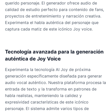
querido personaje. El generador ofrece audio de
Male
@OmegaWolf
calidad de estudio perfecto para contenido de fans,
proyectos de entretenimiento y narración creativa.
Yzma(Eartha Kitt)
Experimenta el habla auténtica del personaje que
Male
@PixelSpecter
captura cada matiz de este icónico Joy voice.
Zombie
Male
@AmeliaCarter
Tecnología avanzada para la generación
auténtica de Joy Voice
Experimenta la tecnología AI Joy de próxima
generación específicamente diseñada para generar
audio vocal auténtico. Nuestra plataforma procesa la
entrada de texto y la transforma en patrones de
habla realistas, manteniendo la calidez y
expresividad características de este icónico
personaje. El sistema admite varios tipos de