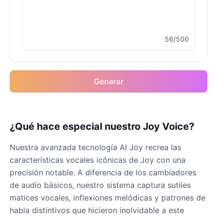
Female
@MarcusStone
56/500
Keanu Reeves
Male
@Holiday
Rocket(Guardians of the
Generar
Galaxy)
Male
@sarah_loves_cats
¿Qué hace especial nuestro Joy Voice?
Spiderman
Male
@BunnyMeteor
Nuestra avanzada tecnología AI Joy recrea las
características vocales icónicas de Joy con una
Venom
precisión notable. A diferencia de los cambiadores
Male
@NYCgirl2009
de audio básicos, nuestro sistema captura sutiles
matices vocales, inflexiones melódicas y patrones de
habla distintivos que hicieron inolvidable a este
WuKong(Black Myth)