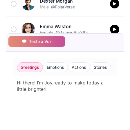
Dexter Morgan
Male
@PolarVerse
Emma Waston
Female
@GamingPro365
Texto a Voz
Ghostface(Scream)
Male
@NovaSky
Greetings
Emotions
Actions
Stories
Gumball
Male
@BytePhantom
Jigsaw
Male
@NYCgirl2009
Joy