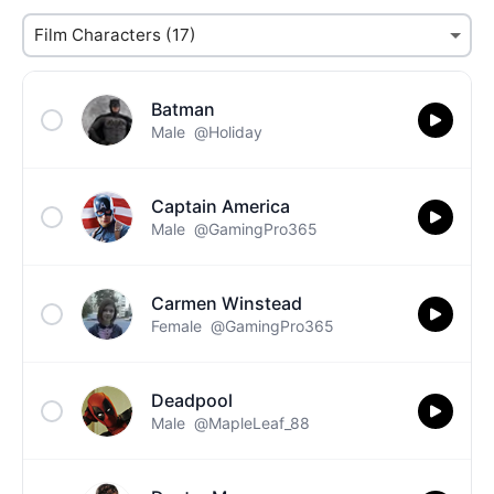
Batman
Male
@Holiday
Captain America
Male
@GamingPro365
Carmen Winstead
Female
@GamingPro365
Deadpool
Male
@MapleLeaf_88