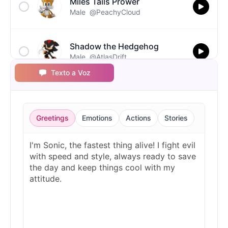
Miles Tails Prower
Male
@PeachyCloud
Shadow the Hedgehog
Male
@AtlasDrift
Texto a Voz
Silver the Hedgehog
Male
@BlueWillow
Greetings
Emotions
Actions
Stories
Sonic the Hedgehog
Male
@Cheeky_Lad