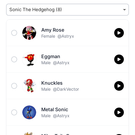
Amy Rose
Female
@Astryx
Eggman
Male
@Astryx
Knuckles
Male
@DarkVector
Metal Sonic
Male
@Astryx