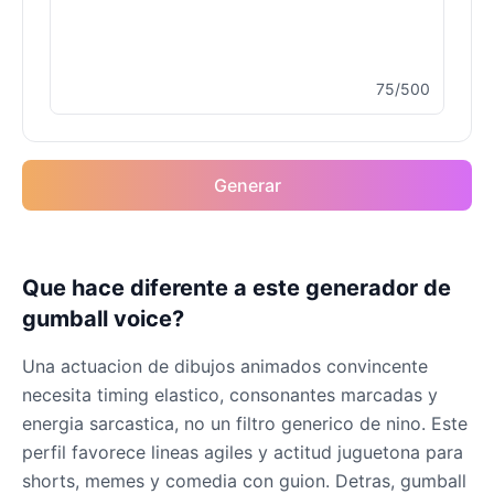
Female
@MarcusStone
75/500
Keanu Reeves
Male
@Holiday
Rocket(Guardians of the
Generar
Galaxy)
Male
@sarah_loves_cats
Que hace diferente a este generador de
Spiderman
gumball voice?
Male
@BunnyMeteor
Una actuacion de dibujos animados convincente
Venom
necesita timing elastico, consonantes marcadas y
Male
@NYCgirl2009
energia sarcastica, no un filtro generico de nino. Este
perfil favorece lineas agiles y actitud juguetona para
shorts, memes y comedia con guion. Detras, gumball
WuKong(Black Myth)