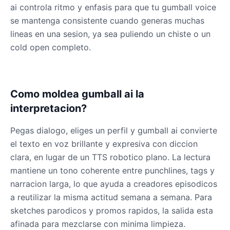
ai controla ritmo y enfasis para que tu gumball voice
Male
@OmegaWolf
se mantenga consistente cuando generas muchas
lineas en una sesion, ya sea puliendo un chiste o un
Yzma(Eartha Kitt)
cold open completo.
Male
@PixelSpecter
Zombie
Como moldea gumball ai la
Male
@AmeliaCarter
interpretacion?
Pegas dialogo, eliges un perfil y gumball ai convierte
el texto en voz brillante y expresiva con diccion
clara, en lugar de un TTS robotico plano. La lectura
mantiene un tono coherente entre punchlines, tags y
narracion larga, lo que ayuda a creadores episodicos
a reutilizar la misma actitud semana a semana. Para
sketches parodicos y promos rapidos, la salida esta
afinada para mezclarse con minima limpieza.