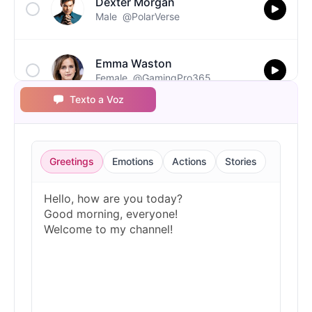
Dexter Morgan
Male
@PolarVerse
Emma Waston
Female
@GamingPro365
Texto a Voz
Ghostface(Scream)
Male
@NovaSky
Greetings
Emotions
Actions
Stories
Gumball
Male
@BytePhantom
Jigsaw
Male
@NYCgirl2009
Joy