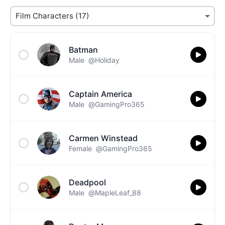
Batman
Male
@Holiday
Captain America
Male
@GamingPro365
Carmen Winstead
Female
@GamingPro365
Deadpool
Male
@MapleLeaf_88