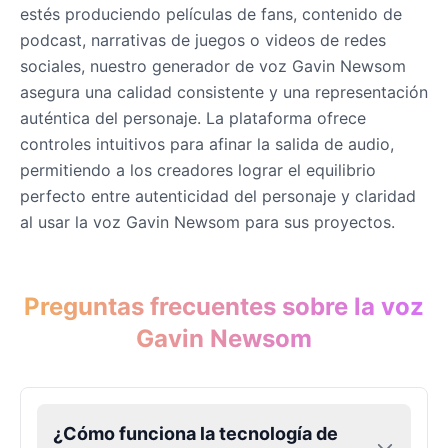
estés produciendo películas de fans, contenido de
podcast, narrativas de juegos o videos de redes
John Lennon
sociales, nuestro generador de voz Gavin Newsom
Male
@KingArthur
asegura una calidad consistente y una representación
auténtica del personaje. La plataforma ofrece
controles intuitivos para afinar la salida de audio,
Juice WRLD
Male
@CipherWave
permitiendo a los creadores lograr el equilibrio
perfecto entre autenticidad del personaje y claridad
al usar la voz Gavin Newsom para sus proyectos.
Justin Bieber
Male
@Serena
Preguntas frecuentes sobre la voz
Justin Bieber(Young)
Gavin Newsom
Male
@LucasMorgan
Keanu Reeves
Male
@Holiday
¿Cómo funciona la tecnología de