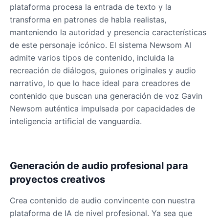
plataforma procesa la entrada de texto y la
transforma en patrones de habla realistas,
manteniendo la autoridad y presencia características
James Hetfield
Male
@BenHarris
de este personaje icónico. El sistema Newsom AI
admite varios tipos de contenido, incluida la
recreación de diálogos, guiones originales y audio
James Spader
narrativo, lo que lo hace ideal para creadores de
Male
@DreamCompiler
contenido que buscan una generación de voz Gavin
Newsom auténtica impulsada por capacidades de
Jennifer Aniston
inteligencia artificial de vanguardia.
Female
@NYCgirl2009
Jennifer Coolidge
Generación de audio profesional para
Female
@DreamCompiler
proyectos creativos
Crea contenido de audio convincente con nuestra
John Cena
plataforma de IA de nivel profesional. Ya sea que
Male
@DarkVector