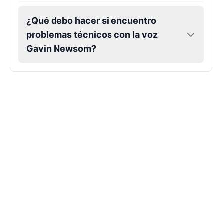
¿Qué debo hacer si encuentro
Markiplier
Male
@EchoVector
problemas técnicos con la voz
Gavin Newsom?
Matthew Mcconaughey
Male
@EchoVale
Megan Thee Stallion
Female
@KingArthur
Michael Jackson
Male
@PixelSpecter
Miley Cyrus
Female
@EchoVector