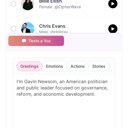
Billie Eilish
Female
@CipherWave
Chris Evans
Male
@Holiday
Texto a Voz
Christopher Walken
Male
@Kairox
Greetings
Emotions
Actions
Stories
David Attenborough
Male
@Lucas
Diddy
Male
@MoonPetal
Drake