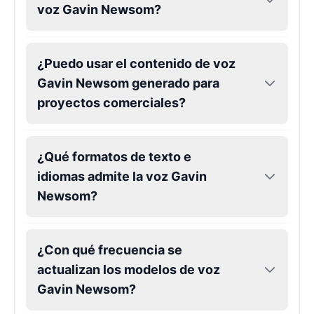
voz Gavin Newsom?
Kendrick Lamar
Male
@Lucas
¿Puedo usar el contenido de voz
Gavin Newsom generado para
Kesha
proyectos comerciales?
Female
@AmeliaCarter
¿Qué formatos de texto e
Lady Gaga
Female
@BunnyMeteor
idiomas admite la voz Gavin
Newsom?
LeBron James
Male
@Holiday
¿Con qué frecuencia se
actualizan los modelos de voz
Liam Neeson
Gavin Newsom?
Male
@CipherWave