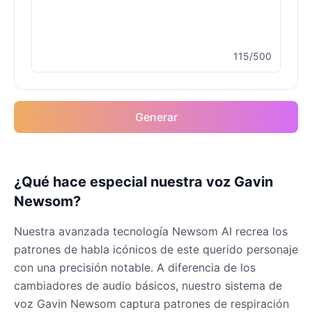
Male
@MapleLeaf_88
115/500
Elvis Presley
Male
@PeachyCloud
Generar
Emilia Clarke
Female
@NYCgirl2009
Eminem
¿Qué hace especial nuestra voz Gavin
Male
@KingArthur
Newsom?
Nuestra avanzada tecnología Newsom AI recrea los
Emma Waston
patrones de habla icónicos de este querido personaje
Female
@GamingPro365
con una precisión notable. A diferencia de los
cambiadores de audio básicos, nuestro sistema de
Gavin Newsom
voz Gavin Newsom captura patrones de respiración