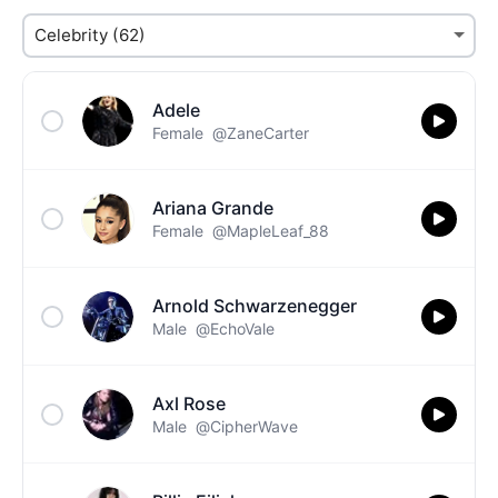
Adele
Female
@ZaneCarter
Ariana Grande
Female
@MapleLeaf_88
Arnold Schwarzenegger
Male
@EchoVale
Axl Rose
Male
@CipherWave