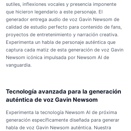
Male
@KingArthur
sutiles, inflexiones vocales y presencia imponente
que hicieron legendario a este personaje. El
generador entrega audio de voz Gavin Newsom de
Ice Spice
calidad de estudio perfecto para contenido de fans,
Female
@KingArthur
proyectos de entretenimiento y narración creativa.
Experimenta un habla de personaje auténtica que
Jack Black
captura cada matiz de esta generación de voz Gavin
Male
@EchoVector
Newsom icónica impulsada por Newsom AI de
vanguardia.
Jacksepticeye
Male
@DreamCompiler
Tecnología avanzada para la generación
Jake Paul
auténtica de voz Gavin Newsom
Male
@MoonPetal
Experimenta la tecnología Newsom AI de próxima
generación específicamente diseñada para generar
James Earl Jones
habla de voz Gavin Newsom auténtica. Nuestra
Male
@Lucas