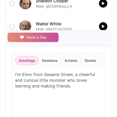
Sheldon Cooper
Male
@ChillVibes_LA
Walter White
Male
@NYCgirl2009
Texto a Voz
Greetings
Emotions
Actions
Stories