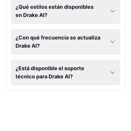
¿Qué estilos están disponibles
en Drake AI?
Markiplier
Male
@EchoVector
¿Con qué frecuencia se actualiza
Matthew Mcconaughey
Drake AI?
Male
@EchoVale
¿Está disponible el soporte
Megan Thee Stallion
Female
@KingArthur
técnico para Drake AI?
Michael Jackson
Male
@PixelSpecter
Miley Cyrus
Female
@EchoVector