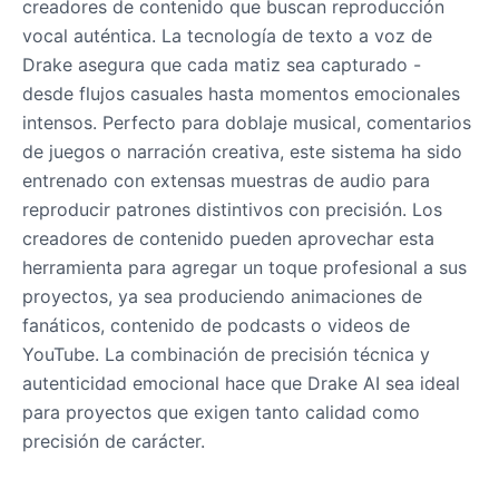
creadores de contenido que buscan reproducción
Male
@Lucas
vocal auténtica. La tecnología de texto a voz de
Drake asegura que cada matiz sea capturado -
desde flujos casuales hasta momentos emocionales
James Hetfield
Male
@BenHarris
intensos. Perfecto para doblaje musical, comentarios
de juegos o narración creativa, este sistema ha sido
entrenado con extensas muestras de audio para
James Spader
reproducir patrones distintivos con precisión. Los
Male
@DreamCompiler
creadores de contenido pueden aprovechar esta
herramienta para agregar un toque profesional a sus
Jennifer Aniston
proyectos, ya sea produciendo animaciones de
Female
@NYCgirl2009
fanáticos, contenido de podcasts o videos de
YouTube. La combinación de precisión técnica y
autenticidad emocional hace que Drake AI sea ideal
Jennifer Coolidge
para proyectos que exigen tanto calidad como
Female
@DreamCompiler
precisión de carácter.
John Cena