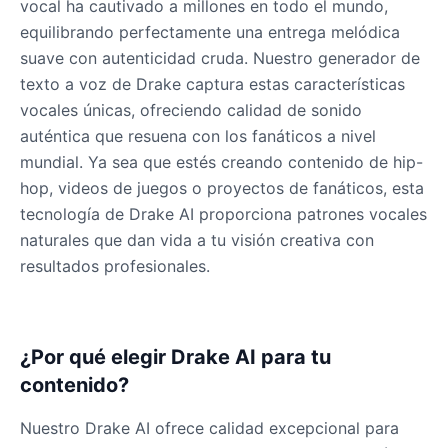
vocal ha cautivado a millones en todo el mundo,
Gavin Newsom
Male
@KingArthur
equilibrando perfectamente una entrega melódica
suave con autenticidad cruda. Nuestro generador de
texto a voz de Drake captura estas características
Ice Spice
vocales únicas, ofreciendo calidad de sonido
Female
@KingArthur
auténtica que resuena con los fanáticos a nivel
mundial. Ya sea que estés creando contenido de hip-
Jack Black
hop, videos de juegos o proyectos de fanáticos, esta
Male
@EchoVector
tecnología de Drake AI proporciona patrones vocales
naturales que dan vida a tu visión creativa con
resultados profesionales.
Jacksepticeye
Male
@DreamCompiler
¿Por qué elegir Drake AI para tu
Jake Paul
Male
@MoonPetal
contenido?
Nuestro Drake AI ofrece calidad excepcional para
James Earl Jones