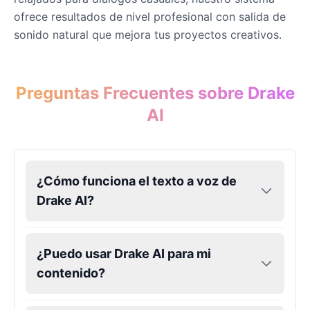
Male
@Holiday
ofrece resultados de nivel profesional con salida de
sonido natural que mejora tus proyectos creativos.
Kendrick Lamar
Male
@Lucas
Preguntas Frecuentes sobre Drake
Kesha
AI
Female
@AmeliaCarter
Lady Gaga
¿Cómo funciona el texto a voz de
Female
@BunnyMeteor
Drake AI?
LeBron James
Male
@Holiday
¿Puedo usar Drake AI para mi
contenido?
Liam Neeson
Male
@CipherWave