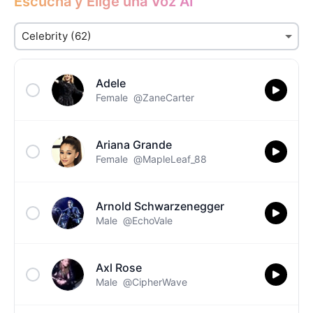
Escucha y Elige una Voz AI
Adele
Female
@ZaneCarter
Ariana Grande
Female
@MapleLeaf_88
Arnold Schwarzenegger
Male
@EchoVale
Axl Rose
Male
@CipherWave