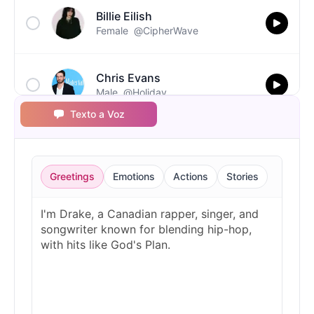
Billie Eilish
Female
@CipherWave
Chris Evans
Male
@Holiday
Texto a Voz
Christopher Walken
Male
@Kairox
Greetings
Emotions
Actions
Stories
David Attenborough
Male
@Lucas
Diddy
Male
@MoonPetal