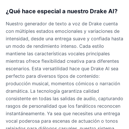
Male
@DarkVector
¿Qué hace especial a nuestro Drake AI?
John Lennon
Nuestro generador de texto a voz de Drake cuenta
Male
@KingArthur
con múltiples estados emocionales y variaciones de
intensidad, desde una entrega suave y confiada hasta
un modo de rendimiento intenso. Cada estilo
Juice WRLD
mantiene las características vocales principales
Male
@CipherWave
mientras ofrece flexibilidad creativa para diferentes
escenarios. Esta versatilidad hace que Drake AI sea
Justin Bieber
perfecto para diversos tipos de contenido:
Male
@Serena
producción musical, momentos cómicos o narración
dramática. La tecnología garantiza calidad
consistente en todas las salidas de audio, capturando
Justin Bieber(Young)
Male
@LucasMorgan
rasgos de personalidad que los fanáticos reconocen
instantáneamente. Ya sea que necesites una entrega
vocal poderosa para escenas de actuación o tonos
Keanu Reeves
relajados para diálogos casuales, nuestro sistema