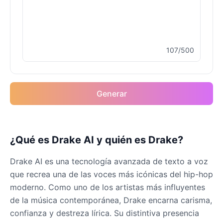
Drake
Male
@MapleLeaf_88
107/500
Elvis Presley
Male
@PeachyCloud
Generar
Emilia Clarke
Female
@NYCgirl2009
Eminem
¿Qué es Drake AI y quién es Drake?
Male
@KingArthur
Drake AI es una tecnología avanzada de texto a voz
que recrea una de las voces más icónicas del hip-hop
Emma Waston
moderno. Como uno de los artistas más influyentes
Female
@GamingPro365
de la música contemporánea, Drake encarna carisma,
confianza y destreza lírica. Su distintiva presencia