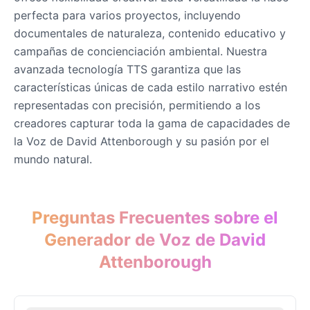
Keanu Reeves
perfecta para varios proyectos, incluyendo
Male
@Holiday
documentales de naturaleza, contenido educativo y
campañas de concienciación ambiental. Nuestra
Kendrick Lamar
avanzada tecnología TTS garantiza que las
Male
@Lucas
características únicas de cada estilo narrativo estén
representadas con precisión, permitiendo a los
creadores capturar toda la gama de capacidades de
Kesha
Female
@AmeliaCarter
la Voz de David Attenborough y su pasión por el
mundo natural.
Lady Gaga
Female
@BunnyMeteor
Preguntas Frecuentes sobre el
Generador de Voz de David
LeBron James
Attenborough
Male
@Holiday
Liam Neeson