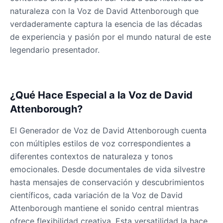
John Cena
naturaleza con la Voz de David Attenborough que
Male
@DarkVector
verdaderamente captura la esencia de las décadas
de experiencia y pasión por el mundo natural de este
John Lennon
legendario presentador.
Male
@KingArthur
Juice WRLD
¿Qué Hace Especial a la Voz de David
Male
@CipherWave
Attenborough?
El Generador de Voz de David Attenborough cuenta
Justin Bieber
con múltiples estilos de voz correspondientes a
Male
@Serena
diferentes contextos de naturaleza y tonos
emocionales. Desde documentales de vida silvestre
Justin Bieber(Young)
hasta mensajes de conservación y descubrimientos
Male
@LucasMorgan
científicos, cada variación de la Voz de David
Attenborough mantiene el sonido central mientras
ofrece flexibilidad creativa. Esta versatilidad la hace