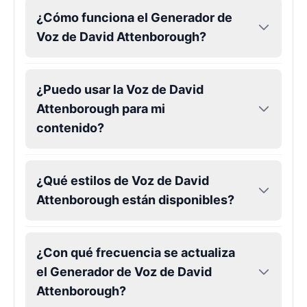
Male
@CipherWave
¿Cómo funciona el Generador de
Voz de David Attenborough?
Markiplier
Male
@EchoVector
¿Puedo usar la Voz de David
Attenborough para mi
Matthew Mcconaughey
contenido?
Male
@EchoVale
Megan Thee Stallion
¿Qué estilos de Voz de David
Female
@KingArthur
Attenborough están disponibles?
Michael Jackson
¿Con qué frecuencia se actualiza
Male
@PixelSpecter
el Generador de Voz de David
Attenborough?
Miley Cyrus