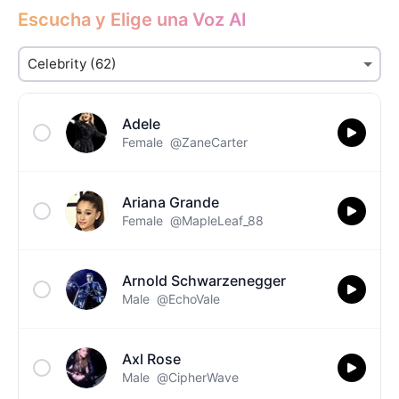
Escucha y Elige una Voz AI
Adele
Female
@ZaneCarter
Ariana Grande
Female
@MapleLeaf_88
Arnold Schwarzenegger
Male
@EchoVale
Axl Rose
Male
@CipherWave