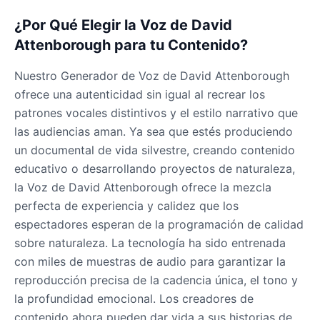
James Earl Jones
¿Por Qué Elegir la Voz de David
Male
@Lucas
Attenborough para tu Contenido?
Nuestro Generador de Voz de David Attenborough
James Hetfield
Male
@BenHarris
ofrece una autenticidad sin igual al recrear los
patrones vocales distintivos y el estilo narrativo que
las audiencias aman. Ya sea que estés produciendo
James Spader
un documental de vida silvestre, creando contenido
Male
@DreamCompiler
educativo o desarrollando proyectos de naturaleza,
la Voz de David Attenborough ofrece la mezcla
Jennifer Aniston
perfecta de experiencia y calidez que los
Female
@NYCgirl2009
espectadores esperan de la programación de calidad
sobre naturaleza. La tecnología ha sido entrenada
con miles de muestras de audio para garantizar la
Jennifer Coolidge
reproducción precisa de la cadencia única, el tono y
Female
@DreamCompiler
la profundidad emocional. Los creadores de
contenido ahora pueden dar vida a sus historias de