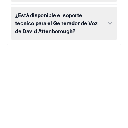
Female
@EchoVector
¿Está disponible el soporte
Morgan Freeman
técnico para el Generador de Voz
Male
@MapleLeaf_88
de David Attenborough?
Morgan Wallen
Male
@DarkVector
Mr Beast
Male
@IdeaSynth
Paul Mccartney
Male
@FelixOrtega
Playboi Carti
Male
@KingArthur