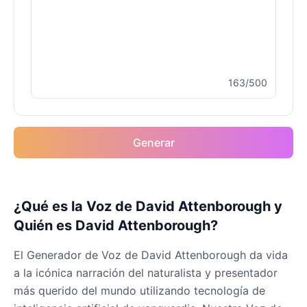
Drake
Male
@MapleLeaf_88
163/500
Elvis Presley
Male
@PeachyCloud
Generar
Emilia Clarke
Female
@NYCgirl2009
Eminem
¿Qué es la Voz de David Attenborough y
Male
@KingArthur
Quién es David Attenborough?
El Generador de Voz de David Attenborough da vida
Emma Waston
a la icónica narración del naturalista y presentador
Female
@GamingPro365
más querido del mundo utilizando tecnología de