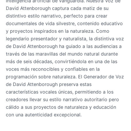
inteligencia artificial de vanguardia. Nuestra Voz de
Gavin Newsom
David Attenborough captura cada matiz de su
Male
@KingArthur
distintivo estilo narrativo, perfecto para crear
documentales de vida silvestre, contenido educativo
y proyectos inspirados en la naturaleza. Como
Ice Spice
legendario presentador y naturalista, la distintiva voz
Female
@KingArthur
de David Attenborough ha guiado a las audiencias a
través de las maravillas del mundo natural durante
Jack Black
más de seis décadas, convirtiéndola en una de las
Male
@EchoVector
voces más reconocibles y confiables en la
programación sobre naturaleza. El Generador de Voz
de David Attenborough preserva estas
Jacksepticeye
Male
@DreamCompiler
características vocales únicas, permitiendo a los
creadores llevar su estilo narrativo autoritario pero
cálido a sus proyectos de naturaleza y educación
Jake Paul
con una autenticidad excepcional.
Male
@MoonPetal