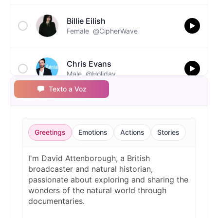
Billie Eilish
Female
@CipherWave
Chris Evans
Male
@Holiday
Texto a Voz
Christopher Walken
Male
@Kairox
Greetings
Emotions
Actions
Stories
David Attenborough
Male
@Lucas
Diddy
Male
@MoonPetal