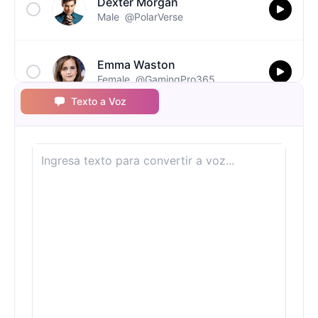
Dexter Morgan
Male
@PolarVerse
Emma Waston
Female
@GamingPro365
Texto a Voz
Ghostface(Scream)
Male
@NovaSky
Gumball
Male
@BytePhantom
Jigsaw
Male
@NYCgirl2009
Joy