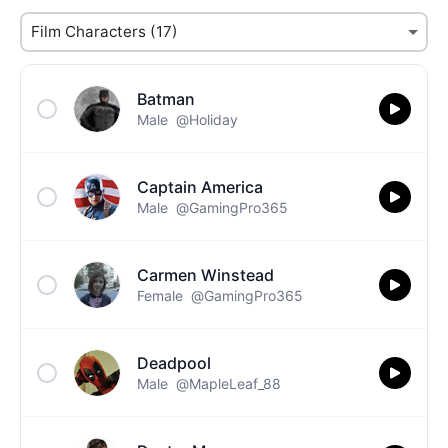
Batman
Male
@Holiday
Captain America
Male
@GamingPro365
Carmen Winstead
Female
@GamingPro365
Deadpool
Male
@MapleLeaf_88