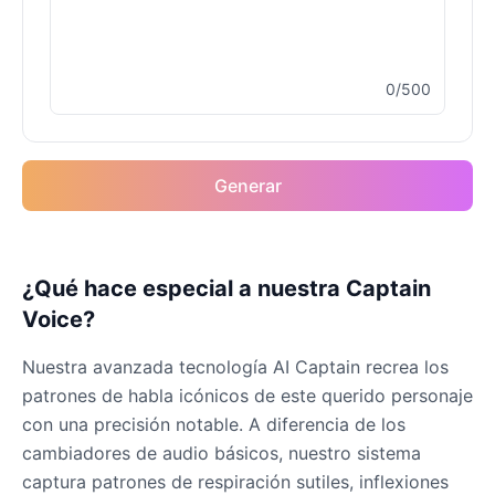
Female
@MarcusStone
0/500
Keanu Reeves
Male
@Holiday
Rocket(Guardians of the
Generar
Galaxy)
Male
@sarah_loves_cats
¿Qué hace especial a nuestra Captain
Spiderman
Voice?
Male
@BunnyMeteor
Nuestra avanzada tecnología AI Captain recrea los
Venom
patrones de habla icónicos de este querido personaje
Male
@NYCgirl2009
con una precisión notable. A diferencia de los
cambiadores de audio básicos, nuestro sistema
captura patrones de respiración sutiles, inflexiones
WuKong(Black Myth)