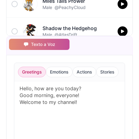
Miles Tails Prower
Male
@PeachyCloud
Shadow the Hedgehog
Male
@AtlasDrift
Texto a Voz
Silver the Hedgehog
Male
@BlueWillow
Greetings
Emotions
Actions
Stories
Sonic the Hedgehog
Male
@Cheeky_Lad