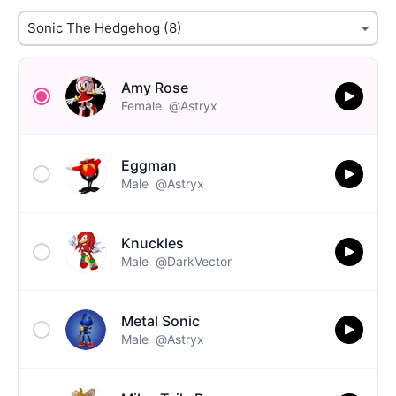
Amy Rose
Female
@Astryx
Eggman
Male
@Astryx
Knuckles
Male
@DarkVector
Metal Sonic
Male
@Astryx