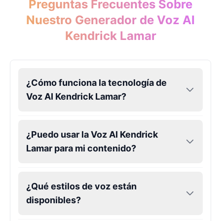
Preguntas Frecuentes Sobre
Male
@Holiday
Nuestro Generador de Voz AI
Kendrick Lamar
Kendrick Lamar
Male
@Lucas
Kesha
¿Cómo funciona la tecnología de
Female
@AmeliaCarter
Voz AI Kendrick Lamar?
Lady Gaga
Female
@BunnyMeteor
¿Puedo usar la Voz AI Kendrick
Lamar para mi contenido?
LeBron James
Male
@Holiday
¿Qué estilos de voz están
disponibles?
Liam Neeson
Male
@CipherWave