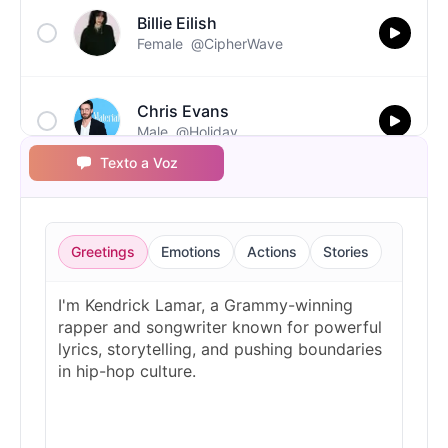
Billie Eilish
Female
@CipherWave
Chris Evans
Male
@Holiday
Texto a Voz
Christopher Walken
Male
@Kairox
Greetings
Emotions
Actions
Stories
David Attenborough
Male
@Lucas
Diddy
Male
@MoonPetal