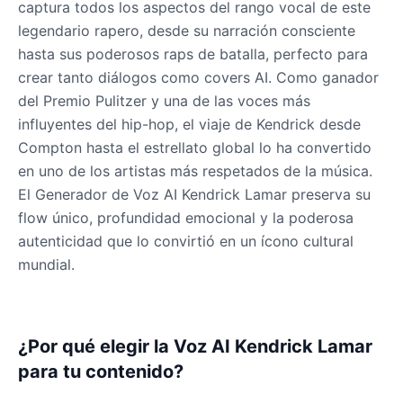
Gavin Newsom
captura todos los aspectos del rango vocal de este
Male
@KingArthur
legendario rapero, desde su narración consciente
hasta sus poderosos raps de batalla, perfecto para
crear tanto diálogos como covers AI. Como ganador
Ice Spice
del Premio Pulitzer y una de las voces más
Female
@KingArthur
influyentes del hip-hop, el viaje de Kendrick desde
Compton hasta el estrellato global lo ha convertido
Jack Black
en uno de los artistas más respetados de la música.
Male
@EchoVector
El Generador de Voz AI Kendrick Lamar preserva su
flow único, profundidad emocional y la poderosa
autenticidad que lo convirtió en un ícono cultural
Jacksepticeye
Male
@DreamCompiler
mundial.
Jake Paul
Male
@MoonPetal
¿Por qué elegir la Voz AI Kendrick Lamar
para tu contenido?
James Earl Jones