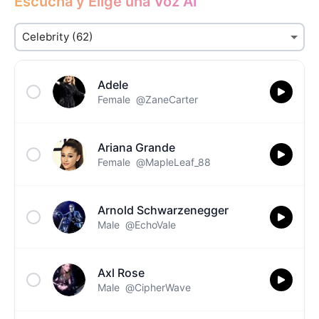
Escucha y Elige una Voz AI
Adele
Female
@ZaneCarter
Ariana Grande
Female
@MapleLeaf_88
Arnold Schwarzenegger
Male
@EchoVale
Axl Rose
Male
@CipherWave