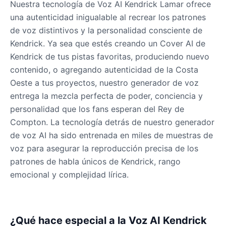
Nuestra tecnología de Voz AI Kendrick Lamar ofrece
Male
@Lucas
una autenticidad inigualable al recrear los patrones
de voz distintivos y la personalidad consciente de
Kendrick. Ya sea que estés creando un Cover AI de
James Hetfield
Male
@BenHarris
Kendrick de tus pistas favoritas, produciendo nuevo
contenido, o agregando autenticidad de la Costa
Oeste a tus proyectos, nuestro generador de voz
James Spader
entrega la mezcla perfecta de poder, conciencia y
Male
@DreamCompiler
personalidad que los fans esperan del Rey de
Compton. La tecnología detrás de nuestro generador
Jennifer Aniston
de voz AI ha sido entrenada en miles de muestras de
Female
@NYCgirl2009
voz para asegurar la reproducción precisa de los
patrones de habla únicos de Kendrick, rango
emocional y complejidad lírica.
Jennifer Coolidge
Female
@DreamCompiler
¿Qué hace especial a la Voz AI Kendrick
John Cena