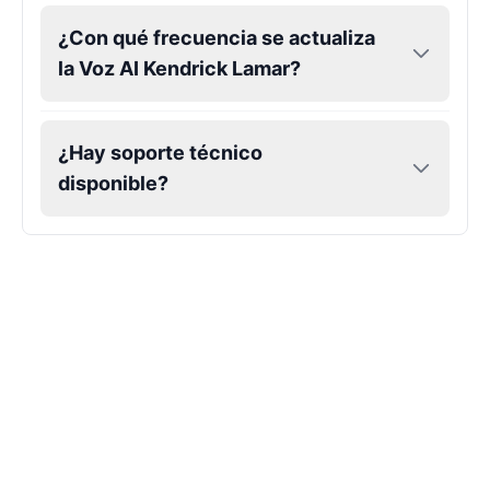
¿Con qué frecuencia se actualiza
la Voz AI Kendrick Lamar?
Markiplier
Male
@EchoVector
¿Hay soporte técnico
Matthew Mcconaughey
disponible?
Male
@EchoVale
Megan Thee Stallion
Female
@KingArthur
Michael Jackson
Male
@PixelSpecter
Miley Cyrus
Female
@EchoVector