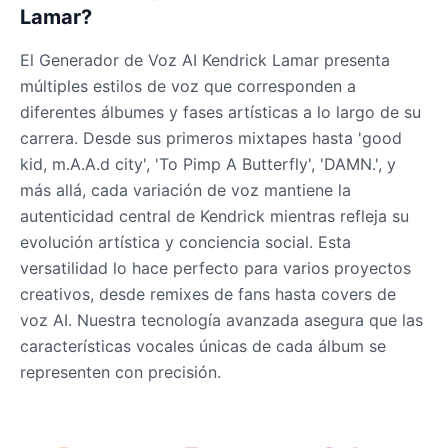
Male
@DarkVector
Lamar?
El Generador de Voz AI Kendrick Lamar presenta
John Lennon
múltiples estilos de voz que corresponden a
Male
@KingArthur
diferentes álbumes y fases artísticas a lo largo de su
carrera. Desde sus primeros mixtapes hasta 'good
kid, m.A.A.d city', 'To Pimp A Butterfly', 'DAMN.', y
Juice WRLD
Male
@CipherWave
más allá, cada variación de voz mantiene la
autenticidad central de Kendrick mientras refleja su
evolución artística y conciencia social. Esta
Justin Bieber
versatilidad lo hace perfecto para varios proyectos
Male
@Serena
creativos, desde remixes de fans hasta covers de
voz AI. Nuestra tecnología avanzada asegura que las
Justin Bieber(Young)
características vocales únicas de cada álbum se
Male
@LucasMorgan
representen con precisión.
Keanu Reeves