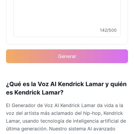
Drake
Male
@MapleLeaf_88
142/500
Elvis Presley
Male
@PeachyCloud
Generar
Emilia Clarke
Female
@NYCgirl2009
Eminem
¿Qué es la Voz AI Kendrick Lamar y quién
Male
@KingArthur
es Kendrick Lamar?
El Generador de Voz AI Kendrick Lamar da vida a la
Emma Waston
voz del artista más aclamado del hip-hop, Kendrick
Female
@GamingPro365
Lamar, usando tecnología de inteligencia artificial de
última generación. Nuestro sistema AI avanzado