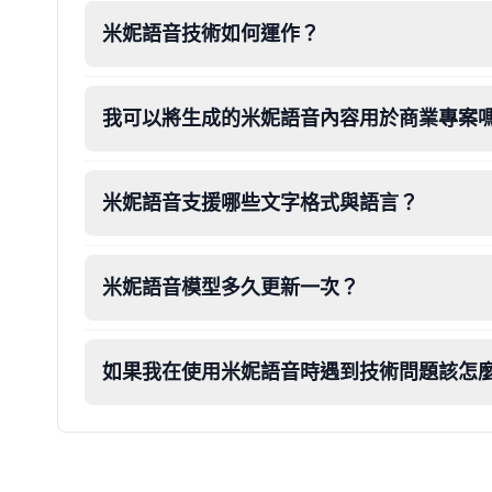
米妮語音技術如何運作？
Dalek
Male
@MoonDiary
我可以將生成的米妮語音內容用於商業專案
Daredevil
Male
@ByteFlow
米妮語音支援哪些文字格式與語言？
Deku
Male
@kingofworld_666
米妮語音模型多久更新一次？
Denji
Male
@MoonDiary
如果我在使用米妮語音時遇到技術問題該怎
Denji
Male
@WindStory