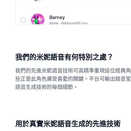
Barney
Male
@MoonlitEcho
Bluey
Female
@EchoVale
我們的米妮語音有何特別之處？
BMO
我們的先進米妮語音技術可高精準重現這位經典角
Male
@IdeaSynth
些正是此角色廣受喜愛的關鍵。平台可輸出錄音室
語音生成技術的每個細節。
Bonzi Buddy
Male
@PeachyCloud
Bugs Bunny
用於真實米妮語音生成的先進技術
Male
@MoonDiary