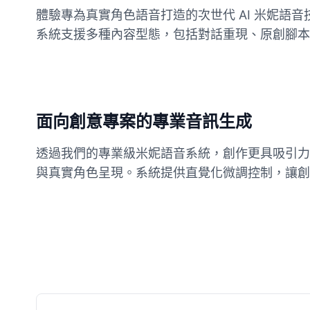
體驗專為真實角色語音打造的次世代 AI 米妮
系統支援多種內容型態，包括對話重現、原創腳本
Buzz Lightyear
Male
@SilentNova
Caillou
Male
@ByteFlow
面向創意專案的專業音訊生成
透過我們的專業級米妮語音系統，創作更具吸引力的
Caine
Male
@MoonlitEcho
與真實角色呈現。系統提供直覺化微調控制，讓創
Cyn
Female
@CherryNova
Daddy Pig
Male
@QuantumRune