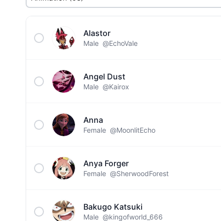
Alastor
Male
@EchoVale
Angel Dust
Male
@Kairox
Anna
Female
@MoonlitEcho
Anya Forger
Female
@SherwoodForest
Bakugo Katsuki
Male
@kingofworld_666