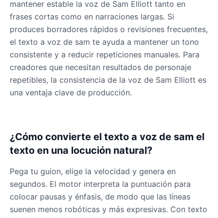
Gavin Newsom
mantener estable la voz de Sam Elliott tanto en
Male
@KingArthur
frases cortas como en narraciones largas. Si
produces borradores rápidos o revisiones frecuentes,
el texto a voz de sam te ayuda a mantener un tono
Ice Spice
consistente y a reducir repeticiones manuales. Para
Female
@KingArthur
creadores que necesitan resultados de personaje
repetibles, la consistencia de la voz de Sam Elliott es
Jack Black
una ventaja clave de producción.
Male
@EchoVector
Jacksepticeye
¿Cómo convierte el texto a voz de sam el
Male
@DreamCompiler
texto en una locución natural?
Pega tu guion, elige la velocidad y genera en
Jake Paul
segundos. El motor interpreta la puntuación para
Male
@MoonPetal
colocar pausas y énfasis, de modo que las líneas
suenen menos robóticas y más expresivas. Con texto
James Earl Jones