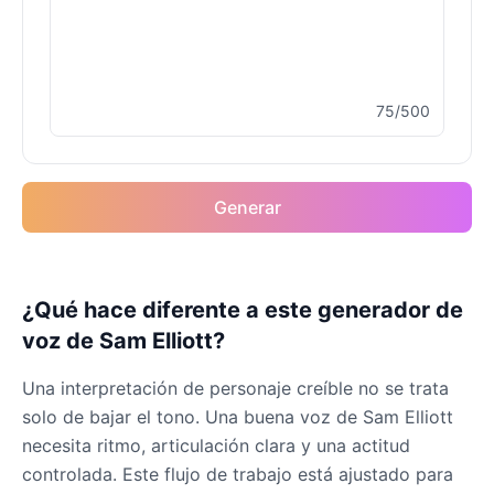
Drake
Male
@MapleLeaf_88
75/500
Elvis Presley
Male
@PeachyCloud
Generar
Emilia Clarke
Female
@NYCgirl2009
Eminem
¿Qué hace diferente a este generador de
Male
@KingArthur
voz de Sam Elliott?
Una interpretación de personaje creíble no se trata
Emma Waston
solo de bajar el tono. Una buena voz de Sam Elliott
Female
@GamingPro365
necesita ritmo, articulación clara y una actitud
controlada. Este flujo de trabajo está ajustado para