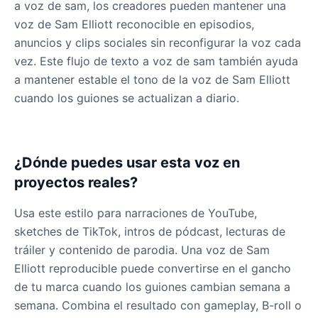
a voz de sam, los creadores pueden mantener una
Male
@Lucas
voz de Sam Elliott reconocible en episodios,
anuncios y clips sociales sin reconfigurar la voz cada
vez. Este flujo de texto a voz de sam también ayuda
James Hetfield
Male
@BenHarris
a mantener estable el tono de la voz de Sam Elliott
cuando los guiones se actualizan a diario.
James Spader
Male
@DreamCompiler
¿Dónde puedes usar esta voz en
proyectos reales?
Jennifer Aniston
Female
@NYCgirl2009
Usa este estilo para narraciones de YouTube,
sketches de TikTok, intros de pódcast, lecturas de
Jennifer Coolidge
tráiler y contenido de parodia. Una voz de Sam
Female
@DreamCompiler
Elliott reproducible puede convertirse en el gancho
de tu marca cuando los guiones cambian semana a
semana. Combina el resultado con gameplay, B-roll o
John Cena