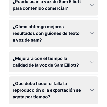
Male
@Holiday
¿Puedo usar la voz de Sam Elliott
para contenido comercial?
Kendrick Lamar
Male
@Lucas
¿Cómo obtengo mejores
resultados con guiones de texto
Kesha
a voz de sam?
Female
@AmeliaCarter
¿Mejorará con el tiempo la
Lady Gaga
Female
@BunnyMeteor
calidad de la voz de Sam Elliott?
LeBron James
¿Qué debo hacer si falla la
Male
@Holiday
reproducción o la exportación se
agota por tiempo?
Liam Neeson
Male
@CipherWave