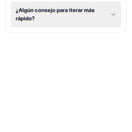
¿Algún consejo para iterar más
rápido?
Markiplier
Male
@EchoVector
Matthew Mcconaughey
Male
@EchoVale
Megan Thee Stallion
Female
@KingArthur
Michael Jackson
Male
@PixelSpecter
Miley Cyrus
Female
@EchoVector