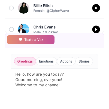
Billie Eilish
Female
@CipherWave
Chris Evans
Male
@Holiday
Texto a Voz
Christopher Walken
Male
@Kairox
Greetings
Emotions
Actions
Stories
David Attenborough
Male
@Lucas
Diddy
Male
@MoonPetal