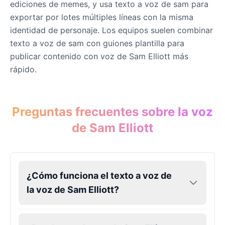
ediciones de memes, y usa texto a voz de sam para
Male
@DarkVector
exportar por lotes múltiples líneas con la misma
identidad de personaje. Los equipos suelen combinar
John Lennon
texto a voz de sam con guiones plantilla para
Male
@KingArthur
publicar contenido con voz de Sam Elliott más
rápido.
Juice WRLD
Male
@CipherWave
Preguntas frecuentes sobre la voz
de Sam Elliott
Justin Bieber
Male
@Serena
Justin Bieber(Young)
¿Cómo funciona el texto a voz de
Male
@LucasMorgan
la voz de Sam Elliott?
Keanu Reeves