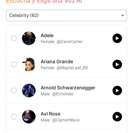
Escucha y Elige una Voz AI
Adele
Female
@ZaneCarter
Ariana Grande
Female
@MapleLeaf_88
Arnold Schwarzenegger
Male
@EchoVale
Axl Rose
Male
@CipherWave