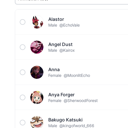
Alastor
Male
@EchoVale
Angel Dust
Male
@Kairox
Anna
Female
@MoonlitEcho
Anya Forger
Female
@SherwoodForest
Bakugo Katsuki
Male
@kingofworld_666