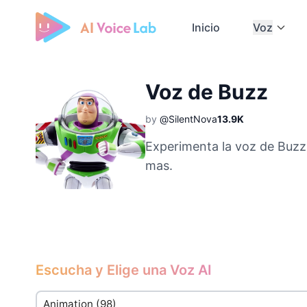
Inicio
Voz
Free AI Cover & AI Voice Over
Voz de Buzz
by
@SilentNova
13.9K
Experimenta la voz de Buzz
mas.
Escucha y Elige una Voz AI