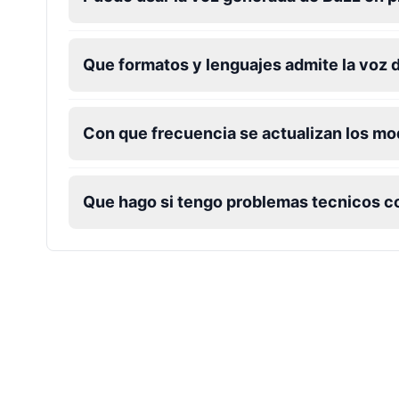
Dalek
Male
@MoonDiary
Que formatos y lenguajes admite la voz 
Daredevil
Con que frecuencia se actualizan los m
Male
@ByteFlow
Deku
Que hago si tengo problemas tecnicos co
Male
@kingofworld_666
Denji
Male
@MoonDiary
Denji
Male
@WindStory