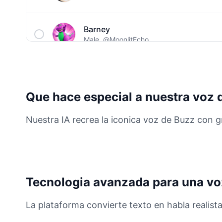
Barney
Male
@MoonlitEcho
Bluey
Female
@EchoVale
Que hace especial a nuestra voz 
BMO
Nuestra IA recrea la iconica voz de Buzz con g
Male
@IdeaSynth
Bonzi Buddy
Male
@PeachyCloud
Tecnologia avanzada para una vo
Bugs Bunny
La plataforma convierte texto en habla realista
Male
@MoonDiary