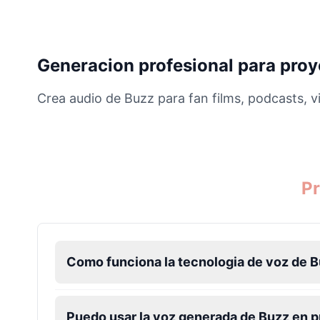
Buzz Lightyear
Male
@SilentNova
Generacion profesional para proy
Crea audio de Buzz para fan films, podcasts, v
Caillou
Male
@ByteFlow
Caine
Male
@MoonlitEcho
Pr
Cyn
Female
@CherryNova
Como funciona la tecnologia de voz de 
Daddy Pig
Male
@QuantumRune
Puedo usar la voz generada de Buzz en 